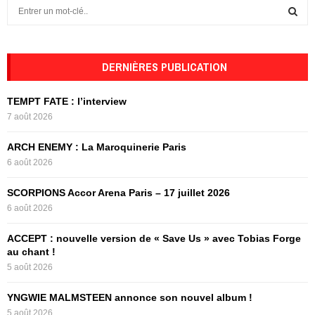
S
e
a
S
r
c
DERNIÈRES PUBLICATION
E
h
f
A
TEMPT FATE : l’interview
o
7 août 2026
r
R
:
ARCH ENEMY : La Maroquinerie Paris
C
6 août 2026
H
SCORPIONS Accor Arena Paris – 17 juillet 2026
6 août 2026
ACCEPT : nouvelle version de « Save Us » avec Tobias Forge
au chant !
5 août 2026
YNGWIE MALMSTEEN annonce son nouvel album !
5 août 2026