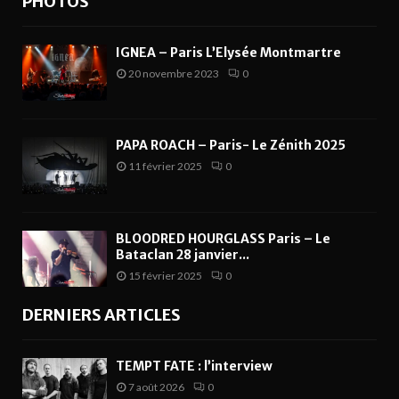
PHOTOS
IGNEA – Paris L’Elysée Montmartre
20 novembre 2023
0
PAPA ROACH – Paris- Le Zénith 2025
11 février 2025
0
BLOODRED HOURGLASS Paris – Le
Bataclan 28 janvier...
15 février 2025
0
DERNIERS ARTICLES
TEMPT FATE : l’interview
7 août 2026
0