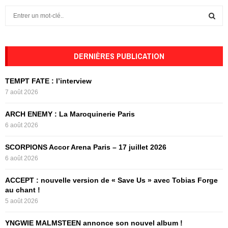
S
e
a
S
r
c
DERNIÈRES PUBLICATION
E
h
f
A
TEMPT FATE : l’interview
o
7 août 2026
r
R
:
ARCH ENEMY : La Maroquinerie Paris
C
6 août 2026
H
SCORPIONS Accor Arena Paris – 17 juillet 2026
6 août 2026
ACCEPT : nouvelle version de « Save Us » avec Tobias Forge
au chant !
5 août 2026
YNGWIE MALMSTEEN annonce son nouvel album !