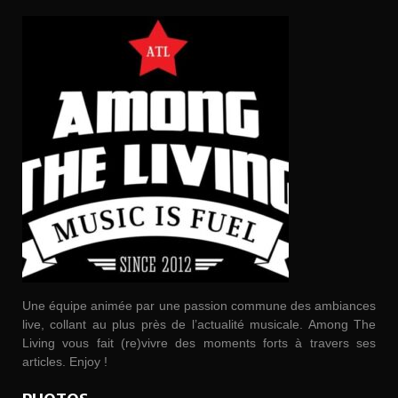
Une équipe animée par une passion commune des ambiances
live, collant au plus près de l’actualité musicale. Among The
Living vous fait (re)vivre des moments forts à travers ses
articles. Enjoy !