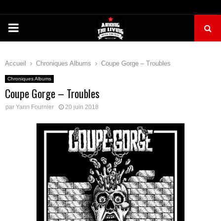
PRIMARY
MENU
Accueil
Chroniques Albums
Coupe Gorge – Troubles
Chroniques Albums
Coupe Gorge – Troubles
par
Yann Fournier
20 juin 2018