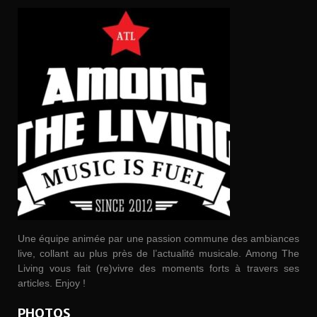
Une équipe animée par une passion commune des ambiances
live, collant au plus près de l’actualité musicale. Among The
Living vous fait (re)vivre des moments forts à travers ses
articles. Enjoy !
PHOTOS