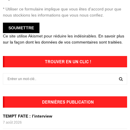
* Utiliser ce formulaire implique que vous êtes d'accord pour que
nous stockions les informations que vous nous confiez.
Ce site utilise Akismet pour réduire les indésirables.
En savoir plus
sur la façon dont les données de vos commentaires sont traitées
.
TROUVER EN UN CLIC !
S
e
a
S
r
c
DERNIÈRES PUBLICATION
E
h
f
A
TEMPT FATE : l’interview
o
7 août 2026
r
R