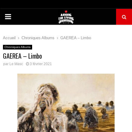
PRIMARY
MENU
Accueil
Chroniques Albums
GAEREA – Limbo
Chroniques Albums
GAEREA – Limbo
par
Le Masc
3 février 2021