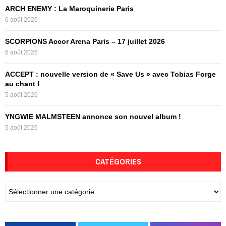
:
ARCH ENEMY : La Maroquinerie Paris
C
6 août 2026
H
SCORPIONS Accor Arena Paris – 17 juillet 2026
6 août 2026
ACCEPT : nouvelle version de « Save Us » avec Tobias Forge
au chant !
5 août 2026
YNGWIE MALMSTEEN annonce son nouvel album !
5 août 2026
CATÉGORIES