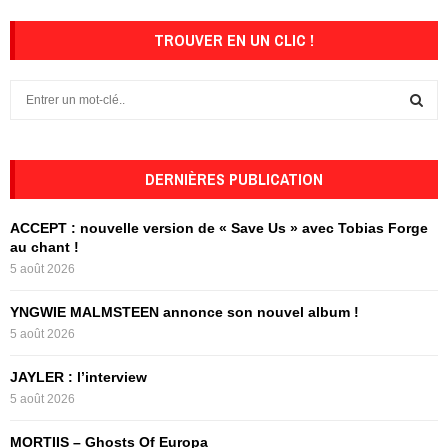
TROUVER EN UN CLIC !
S
e
a
S
r
c
DERNIÈRES PUBLICATION
E
h
f
A
ACCEPT : nouvelle version de « Save Us » avec Tobias Forge
o
au chant !
r
R
5 août 2026
:
C
YNGWIE MALMSTEEN annonce son nouvel album !
5 août 2026
H
JAYLER : l’interview
5 août 2026
MORTIIS – Ghosts Of Europa