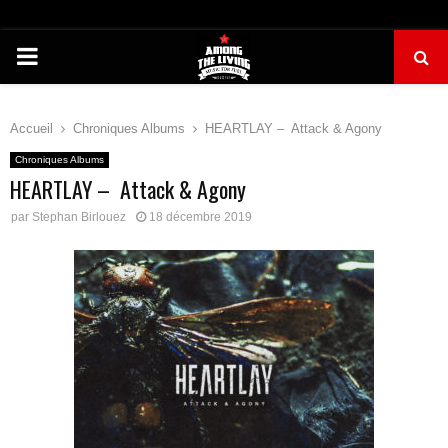
PRIMARY
MENU
Accueil
Chroniques Albums
HEARTLAY – Attack & Agony
Chroniques Albums
HEARTLAY – Attack & Agony
par
Stephan Birlouez
18 décembre 2019