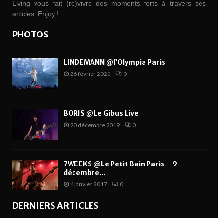
Living vous fait (re)vivre des moments forts à travers ses
articles. Enjoy !
PHOTOS
LINDEMANN @l’Olympia Paris
26 février 2020
0
BORIS @Le Gibus Live
20 décembre 2019
0
7WEEKS @Le Petit Bain Paris – 9
décembre...
4 janvier 2017
0
DERNIERS ARTICLES