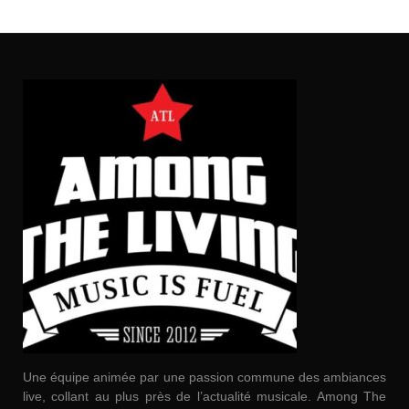
Une équipe animée par une passion commune des ambiances
live, collant au plus près de l’actualité musicale. Among The