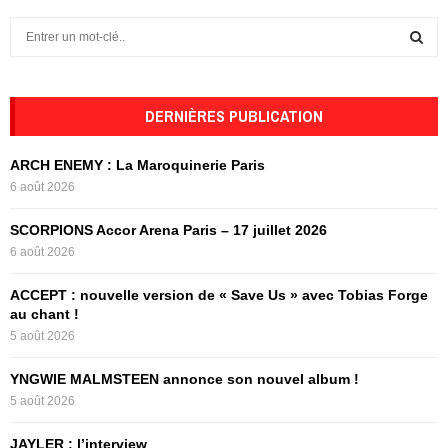
S
e
a
S
r
c
DERNIÈRES PUBLICATION
E
h
f
A
ARCH ENEMY : La Maroquinerie Paris
o
6 août 2026
r
R
:
SCORPIONS Accor Arena Paris – 17 juillet 2026
C
6 août 2026
H
ACCEPT : nouvelle version de « Save Us » avec Tobias Forge
au chant !
5 août 2026
YNGWIE MALMSTEEN annonce son nouvel album !
5 août 2026
JAYLER : l’interview