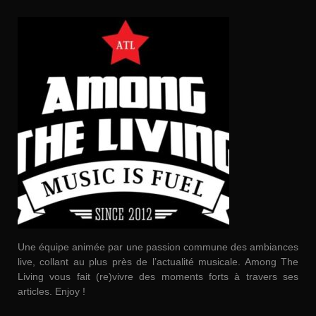
Une équipe animée par une passion commune des ambiances
live, collant au plus près de l’actualité musicale. Among The
Living vous fait (re)vivre des moments forts à travers ses
articles. Enjoy !