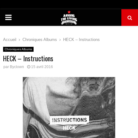
PRIMARY
MENU
Accueil
Chroniques Albums
HECK – Instructions
Chroniques Albums
HECK – Instructions
par
Byclown
15 avril 2016