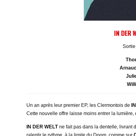
IN DER 
Sorti
Tho
Arnaud
Juli
Wil
Un an après leur premier EP, les Clermontois de
I
Cette nouvelle offre laisse moins entrer la lumière, 
IN DER WELT
ne fait pas dans la dentelle, livrant
ralentir le rythme, à la limite du Doom, comme sur
D