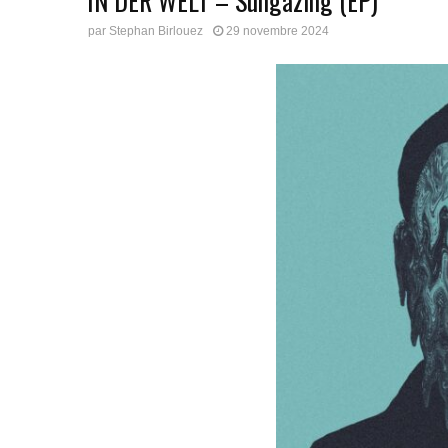
IN DER WELT – Sungazing (EP)
par
Stephan Birlouez
29 novembre 2024