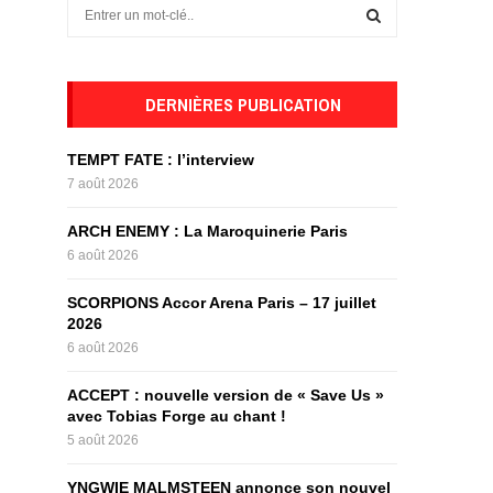
S
e
a
S
r
c
DERNIÈRES PUBLICATION
E
h
f
A
TEMPT FATE : l’interview
o
7 août 2026
r
R
:
ARCH ENEMY : La Maroquinerie Paris
C
6 août 2026
H
SCORPIONS Accor Arena Paris – 17 juillet
2026
6 août 2026
ACCEPT : nouvelle version de « Save Us »
avec Tobias Forge au chant !
5 août 2026
YNGWIE MALMSTEEN annonce son nouvel