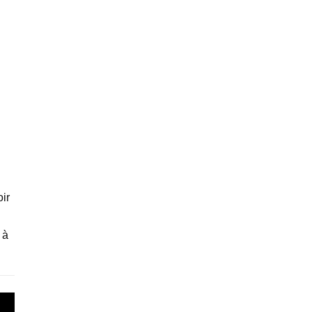
ir
 à