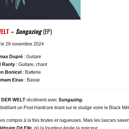
WELT
–
Sungazing
(EP)
e le 29 novembre 2024
mas Dupré
: Guitare
 Ranty
: Guitare, chant
en Bonicel
: Batterie
limam Eiras
: Basse
N DER WELT
récidivent avec
Sungazing.
distillant un Post-Hardcore tirant sur le sludge voire le Black Mét
 des compos à la fois brutes et rugueuses. Mais les lascars saven
étruire Dit Elle
, où la lourdeur égale la noirceur.