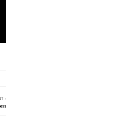
NT
ess