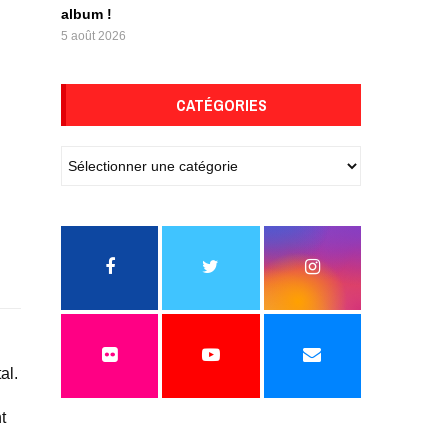
album !
5 août 2026
CATÉGORIES
al.
t