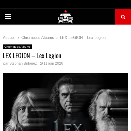
PRIMARY
MENU
Accueil
Chroniques Albums
LEX LEGION – Lex Legion
Chroniques Albums
LEX LEGION – Lex Legion
par
Stephan Birlouez
11 juin 2026