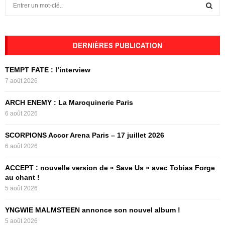
S
e
a
S
r
c
DERNIÈRES PUBLICATION
E
h
f
A
TEMPT FATE : l’interview
o
7 août 2026
r
R
:
ARCH ENEMY : La Maroquinerie Paris
C
6 août 2026
H
SCORPIONS Accor Arena Paris – 17 juillet 2026
6 août 2026
ACCEPT : nouvelle version de « Save Us » avec Tobias Forge
au chant !
5 août 2026
YNGWIE MALMSTEEN annonce son nouvel album !
5 août 2026