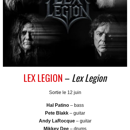
LEX LEGION
–
Lex Legion
Sortie le 12 juin
Hal Patino
– bass
Pete Blakk
– guitar
Andy LaRocque
– guitar
Mikkey Dee
– drums