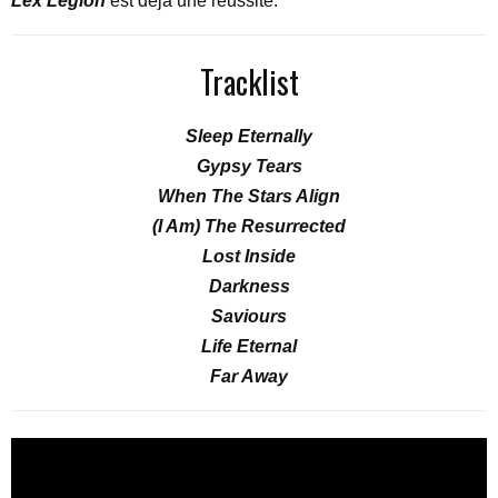
Lex Legion
est déjà une réussite.
Tracklist
Sleep Eternally
Gypsy Tears
When The Stars Align
(I Am) The Resurrected
Lost Inside
Darkness
Saviours
Life Eternal
Far Away