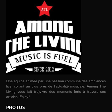
Une équipe animée par une passion commune des ambiances
live, collant au plus près de l’actualité musicale. Among The
Living vous fait (re)vivre des moments forts à travers ses
articles. Enjoy !
PHOTOS