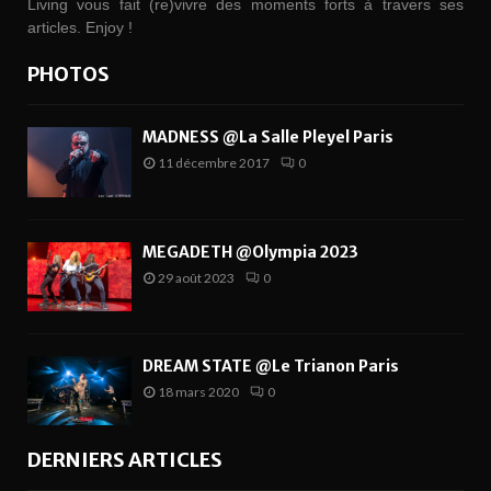
Living vous fait (re)vivre des moments forts à travers ses
articles. Enjoy !
PHOTOS
MADNESS @La Salle Pleyel Paris
11 décembre 2017
0
MEGADETH @Olympia 2023
29 août 2023
0
DREAM STATE @Le Trianon Paris
18 mars 2020
0
DERNIERS ARTICLES