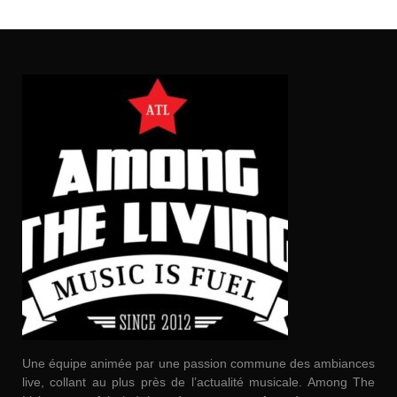
Une équipe animée par une passion commune des ambiances
live, collant au plus près de l’actualité musicale. Among The