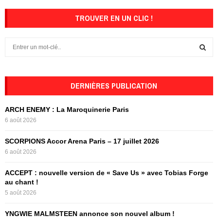
TROUVER EN UN CLIC !
S
e
a
S
r
c
DERNIÈRES PUBLICATION
E
h
f
A
ARCH ENEMY : La Maroquinerie Paris
o
6 août 2026
r
R
:
SCORPIONS Accor Arena Paris – 17 juillet 2026
C
6 août 2026
H
ACCEPT : nouvelle version de « Save Us » avec Tobias Forge
au chant !
5 août 2026
YNGWIE MALMSTEEN annonce son nouvel album !