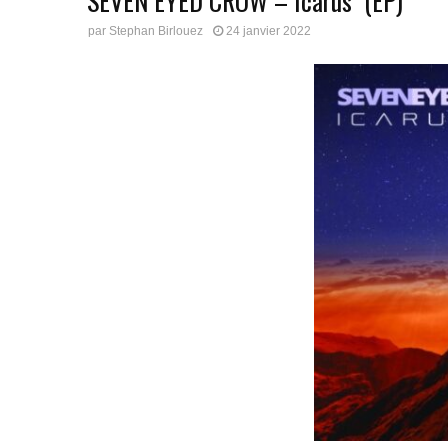
SEVEN EYED CROW – Icarus (EP)
par
Stephan Birlouez
24 janvier 2022