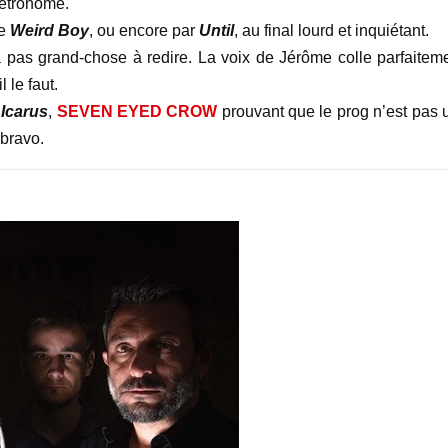
étronome.
ce
Weird Boy
, ou encore par
Until
, au final lourd et inquiétant.
 a pas grand-chose à redire. La voix de Jérôme colle parfaiteme
 le faut.
t
Icarus
,
SEVEN EYED CROW
prouvant que le prog n’est pas 
 bravo.