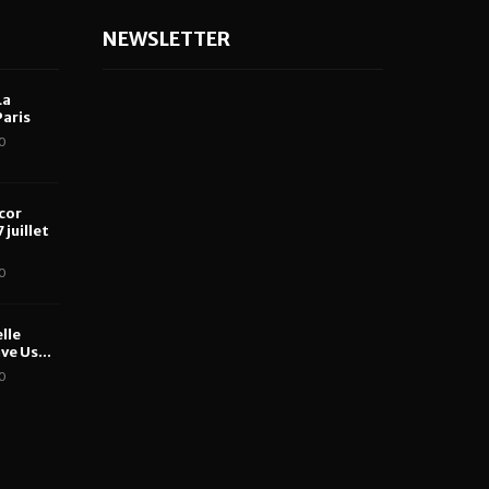
NEWSLETTER
La
aris
0
cor
 juillet
0
lle
ve Us...
0