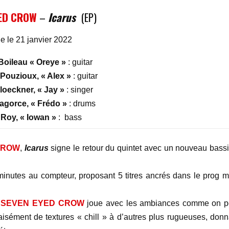
YED CROW
–
Icarus
(EP)
ie le 21 janvier 2022
Boileau « Oreye »
: guitar
Pouzioux, « Alex »
: guitar
oeckner, « Jay »
: singer
agorce, « Frédo »
: drums
Roy, « Iowan »
: bass
CROW
,
Icarus
signe le retour du quintet avec un nouveau bassi
nutes au compteur, proposant 5 titres ancrés dans le prog m
,
SEVEN EYED CROW
joue avec les ambiances comme on p
isément de textures « chill » à d’autres plus rugueuses, donn