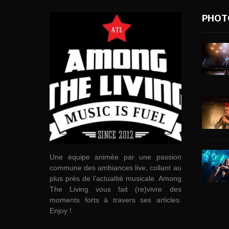
PHOT
Une équipe animée par une passion
commune des ambiances live, collant au
plus près de l’actualité musicale. Among
The Living vous fait (re)vivre des
moments forts à travers ses articles.
Enjoy !