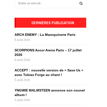
S
e
a
S
r
c
DERNIÈRES PUBLICATION
E
h
f
A
ARCH ENEMY : La Maroquinerie Paris
o
6 août 2026
r
R
:
SCORPIONS Accor Arena Paris – 17 juillet
C
2026
6 août 2026
H
ACCEPT : nouvelle version de « Save Us »
avec Tobias Forge au chant !
5 août 2026
YNGWIE MALMSTEEN annonce son nouvel
album !
5 août 2026