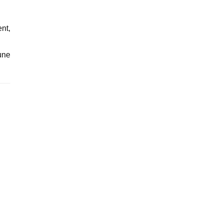
nt,
une