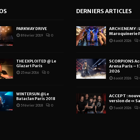
OS
DERNIERS ARTICLES
ARCH ENEMY : 
PARKWAY DRIVE
Maroquinerie P
8 février 2019
0
6 août 2026
SCORPIONS Ac
THE EXPLOITED @ Le
Glazart Paris
Arena Paris – 17
2026
25 mai 2016
0
6 août 2026
WINTERSUN @Le
ACCEPT : nouve
Bataclan Paris 2018
version de « Sa
5 février 2018
0
5 août 2026