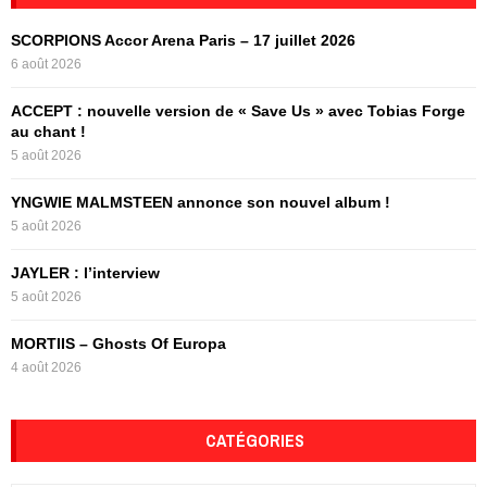
h
f
A
SCORPIONS Accor Arena Paris – 17 juillet 2026
o
6 août 2026
r
R
:
ACCEPT : nouvelle version de « Save Us » avec Tobias Forge
C
au chant !
5 août 2026
H
YNGWIE MALMSTEEN annonce son nouvel album !
5 août 2026
JAYLER : l’interview
5 août 2026
MORTIIS – Ghosts Of Europa
4 août 2026
CATÉGORIES