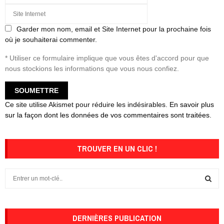
Garder mon nom, email et Site Internet pour la prochaine fois
où je souhaiterai commenter.
* Utiliser ce formulaire implique que vous êtes d'accord pour que
nous stockions les informations que vous nous confiez.
Ce site utilise Akismet pour réduire les indésirables.
En savoir plus
sur la façon dont les données de vos commentaires sont traitées
.
TROUVER EN UN CLIC !
S
e
a
S
r
c
DERNIÈRES PUBLICATION
E