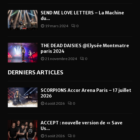
SEND ME LOVE LETTERS – La Machine
du...
19 mars 2024
0
THE DEAD DAISIES @Elysée Montmatre
paris 2024
21 novembre 2024
0
DERNIERS ARTICLES
SCORPIONS Accor Arena Paris – 17 juillet
2026
6 août 2026
0
ACCEPT : nouvelle version de « Save
Us...
5 août 2026
0