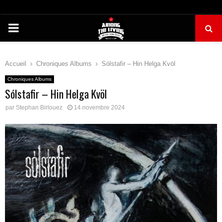
PRIMARY
MENU
Accueil
Chroniques Albums
Sólstafir – Hin Helga Kvöl
Chroniques Albums
Sólstafir – Hin Helga Kvöl
par
Stephan Birlouez
14 novembre 2024