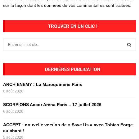
sur la façon dont les données de vos commentaires sont traitées
.
TROUVER EN UN CLIC !
S
e
a
S
r
c
DERNIÈRES PUBLICATION
E
h
f
A
ARCH ENEMY : La Maroquinerie Paris
o
6 août 2026
r
R
:
SCORPIONS Accor Arena Paris – 17 juillet 2026
C
6 août 2026
H
ACCEPT : nouvelle version de « Save Us » avec Tobias Forge
au chant !
5 août 2026