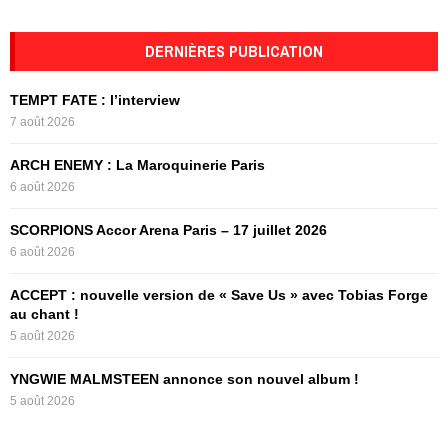
a
S
r
c
DERNIÈRES PUBLICATION
E
h
f
A
TEMPT FATE : l’interview
o
7 août 2026
r
R
:
ARCH ENEMY : La Maroquinerie Paris
C
6 août 2026
H
SCORPIONS Accor Arena Paris – 17 juillet 2026
6 août 2026
ACCEPT : nouvelle version de « Save Us » avec Tobias Forge
au chant !
5 août 2026
YNGWIE MALMSTEEN annonce son nouvel album !
5 août 2026