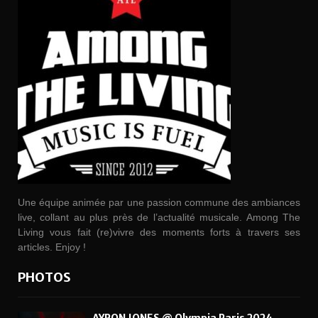
Une équipe animée par une passion commune des ambiances
live, collant au plus près de l’actualité musicale. Among The
Living vous fait (re)vivre des moments forts à travers ses
articles. Enjoy !
PHOTOS