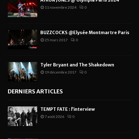
AYRON JONES @ Olympia Paris 2024
11 novembre 2024
0
BUZZCOCKS @Elysée Montmartre Paris
25 mars 2017
0
Tyler Bryant and The Shakedown
19 décembre 2017
0
DERNIERS ARTICLES
TEMPT FATE : l’interview
7 août 2026
0