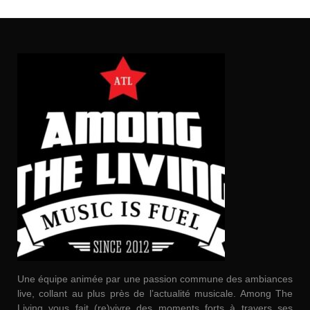
Une équipe animée par une passion commune des ambiances
live, collant au plus près de l’actualité musicale. Among The
Living vous fait (re)vivre des moments forts à travers ses