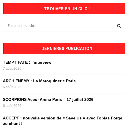
TROUVER EN UN CLIC !
S
e
a
S
r
c
DERNIÈRES PUBLICATION
E
h
f
A
TEMPT FATE : l’interview
o
7 août 2026
r
R
:
ARCH ENEMY : La Maroquinerie Paris
C
6 août 2026
H
SCORPIONS Accor Arena Paris – 17 juillet 2026
6 août 2026
ACCEPT : nouvelle version de « Save Us » avec Tobias Forge
au chant !