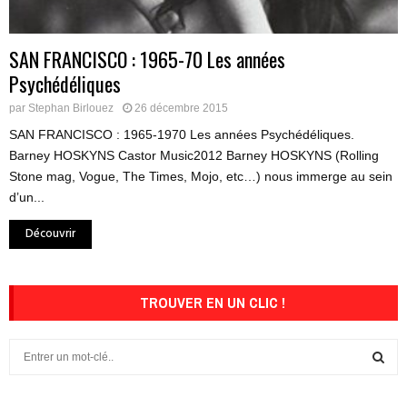
SAN FRANCISCO : 1965-70 Les années
Psychédéliques
par
Stephan Birlouez
26 décembre 2015
SAN FRANCISCO : 1965-1970 Les années Psychédéliques.
Barney HOSKYNS Castor Music2012 Barney HOSKYNS (Rolling
Stone mag, Vogue, The Times, Mojo, etc…) nous immerge au sein
d’un...
Découvrir
TROUVER EN UN CLIC !
S
e
a
S
r