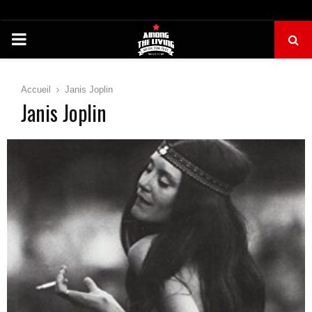
PRIMARY
MENU
Accueil
Janis Joplin
Janis Joplin