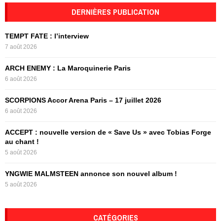
c
DERNIÈRES PUBLICATION
E
h
f
A
TEMPT FATE : l’interview
o
7 août 2026
r
R
:
ARCH ENEMY : La Maroquinerie Paris
C
6 août 2026
H
SCORPIONS Accor Arena Paris – 17 juillet 2026
6 août 2026
ACCEPT : nouvelle version de « Save Us » avec Tobias Forge
au chant !
5 août 2026
YNGWIE MALMSTEEN annonce son nouvel album !
5 août 2026
CATÉGORIES