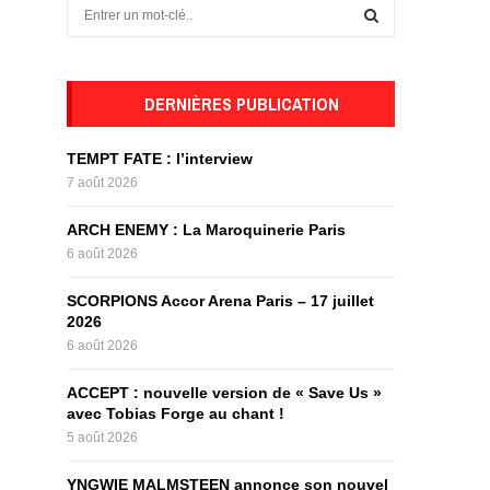
S
e
a
S
r
c
DERNIÈRES PUBLICATION
E
h
f
A
TEMPT FATE : l’interview
o
7 août 2026
r
R
:
ARCH ENEMY : La Maroquinerie Paris
C
6 août 2026
H
SCORPIONS Accor Arena Paris – 17 juillet
2026
6 août 2026
ACCEPT : nouvelle version de « Save Us »
avec Tobias Forge au chant !
5 août 2026
YNGWIE MALMSTEEN annonce son nouvel