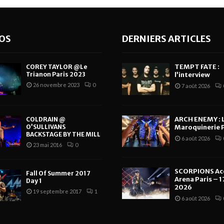
OS
DERNIERS ARTICLES
TEMPT FATE :
COREY TAYLOR @Le
Trianon Paris 2023
l’interview
26 novembre 2023
0
7 août 2026
ARCH ENEMY : 
COLDRAIN @
O’SULLIVANS
Maroquinerie P
BACKSTAGE BY THE MILL
6 août 2026
23 mai 2016
0
SCORPIONS Ac
Fall Of Summer 2017
Arena Paris – 17
Day 1
2026
19 septembre 2017
1
6 août 2026