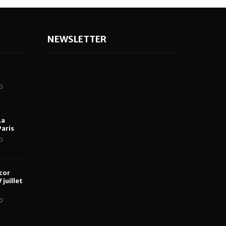
NEWSLETTER
0
La
aris
0
cor
 juillet
0