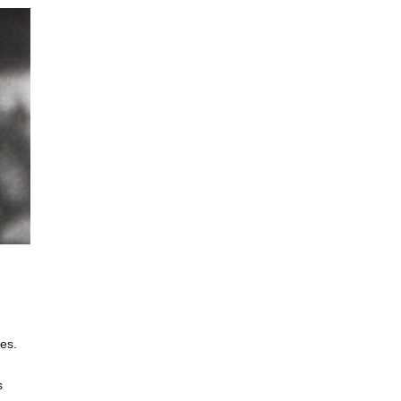
es.
s