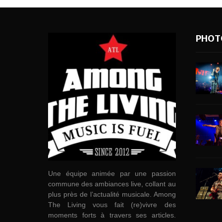
PHOT
Une équipe animée par une passion
commune des ambiances live, collant au
plus près de l’actualité musicale. Among
The Living vous fait (re)vivre des
moments forts à travers ses articles.