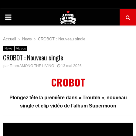
PRIMARY
MENU
Accueil
News
CROBOT : Nouveau single
News
Videos
CROBOT : Nouveau single
par
Team AMONG THE LIVING
13 mai 2026
CROBOT
Plongez tête la première dans
« Trouble », n
ouveau
single et clip vidéo de l’a
lbum Supermoon