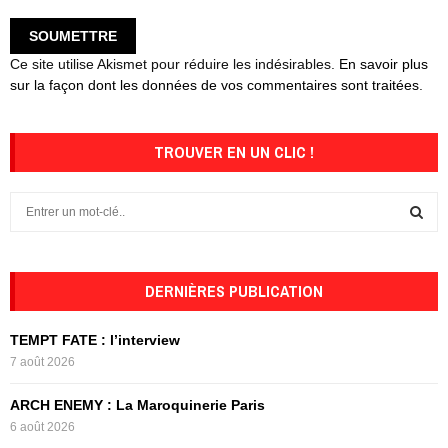
Ce site utilise Akismet pour réduire les indésirables.
En savoir plus
sur la façon dont les données de vos commentaires sont traitées
.
TROUVER EN UN CLIC !
S
e
a
S
r
c
DERNIÈRES PUBLICATION
E
h
f
A
TEMPT FATE : l’interview
o
7 août 2026
r
R
:
ARCH ENEMY : La Maroquinerie Paris
C
6 août 2026