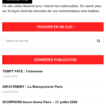
Ce site utilise Akismet pour réduire les indésirables.
En savoir plus
sur la façon dont les données de vos commentaires sont traitées
.
TROUVER EN UN CLIC !
S
e
a
S
r
c
DERNIÈRES PUBLICATION
E
h
f
A
TEMPT FATE : l’interview
o
7 août 2026
r
R
:
ARCH ENEMY : La Maroquinerie Paris
C
6 août 2026
H
SCORPIONS Accor Arena Paris – 17 juillet 2026