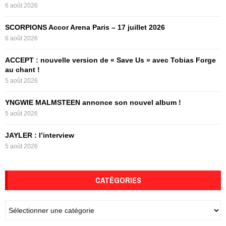
6 août 2026
r
R
:
SCORPIONS Accor Arena Paris – 17 juillet 2026
C
6 août 2026
H
ACCEPT : nouvelle version de « Save Us » avec Tobias Forge
au chant !
5 août 2026
YNGWIE MALMSTEEN annonce son nouvel album !
5 août 2026
JAYLER : l’interview
5 août 2026
CATÉGORIES