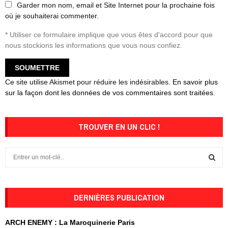
Garder mon nom, email et Site Internet pour la prochaine fois
où je souhaiterai commenter.
* Utiliser ce formulaire implique que vous êtes d'accord pour que
nous stockions les informations que vous nous confiez.
Ce site utilise Akismet pour réduire les indésirables.
En savoir plus
sur la façon dont les données de vos commentaires sont traitées
.
TROUVER EN UN CLIC !
S
e
a
S
r
c
DERNIÈRES PUBLICATION
E
h
f
A
ARCH ENEMY : La Maroquinerie Paris
o