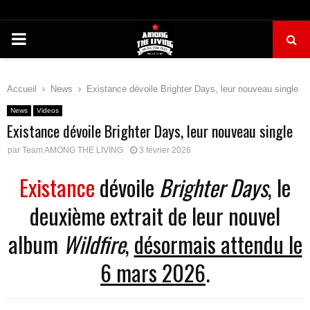
PRIMARY
MENU
Accueil
News
Existance dévoile Brighter Days, leur nouveau single
News
Videos
Existance dévoile Brighter Days, leur nouveau single
par
Team AMONG THE LIVING
3 février 2026
Existance
dévoile
Brighter Days
, le
deuxième extrait de leur nouvel
album
Wildfire
,
désormais attendu le
6 mars 2026
.