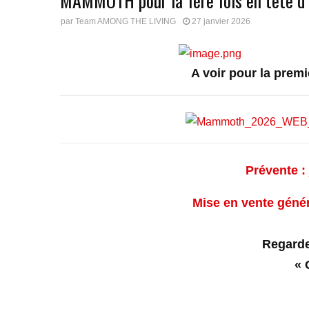
MAMMOTH pour la 1ère fois en tête d’a
par
Team AMONG THE LIVING
27 janvier 2026
A voir pour la premiè
Prévente : 
Mise en vente génér
Regarde
« 