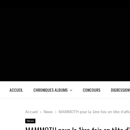
ACCUEIL
CHRONIQUES ALBUMS
CONCOURS
DIGRESSION
Accueil
News
MAMMOTH pour la 1ère fois en tête d’affic
News