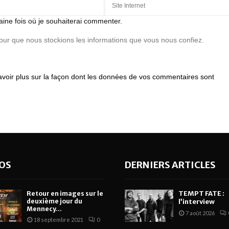
aine fois où je souhaiterai commenter.
pour que nous stockions les informations que vous nous confiez.
avoir plus sur la façon dont les données de vos commentaires sont
OS
DERNIERS ARTICLES
TEMPT FATE :
Retour en images sur le
deuxième jour du
l’interview
Mennecy...
7 août 2026
18 septembre 2021
0