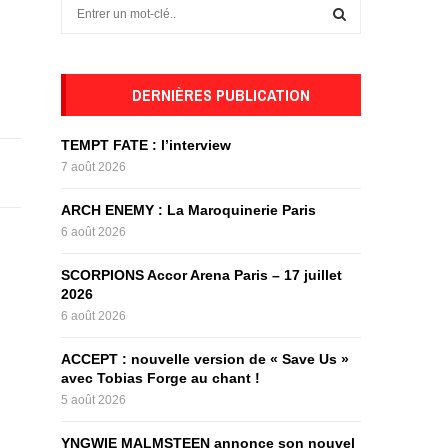
S
e
a
S
r
c
DERNIÈRES PUBLICATION
E
h
f
A
TEMPT FATE : l’interview
o
7 août 2026
r
R
:
ARCH ENEMY : La Maroquinerie Paris
C
6 août 2026
H
SCORPIONS Accor Arena Paris – 17 juillet
2026
6 août 2026
ACCEPT : nouvelle version de « Save Us »
avec Tobias Forge au chant !
5 août 2026
YNGWIE MALMSTEEN annonce son nouvel