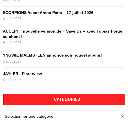
6 août 2026
r
R
:
SCORPIONS Accor Arena Paris – 17 juillet 2026
C
6 août 2026
H
ACCEPT : nouvelle version de « Save Us » avec Tobias Forge
au chant !
5 août 2026
YNGWIE MALMSTEEN annonce son nouvel album !
5 août 2026
JAYLER : l’interview
5 août 2026
CATÉGORIES