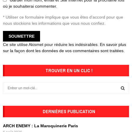
où je souhaiterai commenter.
* Utiliser ce formulaire implique que vous êtes d'accord pour que
nous stockions les informations que vous nous confiez.
Ce site utilise Akismet pour réduire les indésirables.
En savoir plus
sur la façon dont les données de vos commentaires sont traitées
.
TROUVER EN UN CLIC !
S
e
a
S
r
c
DERNIÈRES PUBLICATION
E
h
f
A
ARCH ENEMY : La Maroquinerie Paris
o