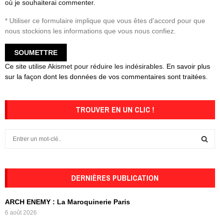
où je souhaiterai commenter.
* Utiliser ce formulaire implique que vous êtes d'accord pour que
nous stockions les informations que vous nous confiez.
Ce site utilise Akismet pour réduire les indésirables.
En savoir plus
sur la façon dont les données de vos commentaires sont traitées
.
TROUVER EN UN CLIC !
S
e
a
S
r
c
DERNIÈRES PUBLICATION
E
h
f
A
ARCH ENEMY : La Maroquinerie Paris
o
6 août 2026
r
R