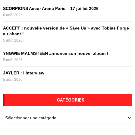
:
SCORPIONS Accor Arena Paris – 17 juillet 2026
C
6 août 2026
H
ACCEPT : nouvelle version de « Save Us » avec Tobias Forge
au chant !
5 août 2026
YNGWIE MALMSTEEN annonce son nouvel album !
5 août 2026
JAYLER : l’interview
5 août 2026
CATÉGORIES