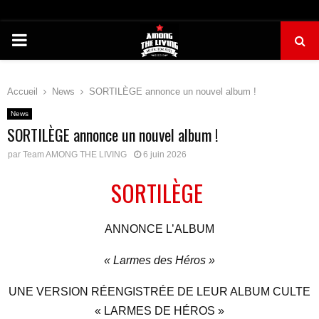
PRIMARY
MENU
Accueil
News
SORTILÈGE annonce un nouvel album !
News
SORTILÈGE annonce un nouvel album !
par
Team AMONG THE LIVING
6 juin 2026
SORTILÈGE
ANNONCE L’ALBUM
« Larmes des Héros »
UNE VERSION RÉENGISTRÉE DE LEUR ALBUM CULTE
« LARMES DE HÉROS »