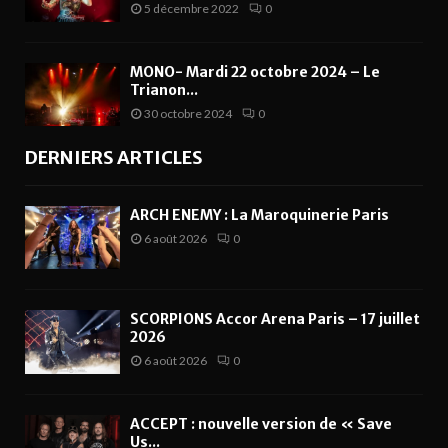
5 décembre 2022
0
MONO- Mardi 22 octobre 2024 – Le
Trianon...
30 octobre 2024
0
DERNIERS ARTICLES
ARCH ENEMY : La Maroquinerie Paris
6 août 2026
0
SCORPIONS Accor Arena Paris – 17 juillet
2026
6 août 2026
0
ACCEPT : nouvelle version de « Save
Us...