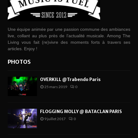
Une équipe animée par une passion commune des ambiances
live, collant au plus près de l’actualité musicale. Among The
Living vous fait (re)vivre des moments forts à travers ses
articles. Enjoy !
PHOTOS
OVERKILL @Trabendo Paris
25 mars 2019
0
FLOGGING MOLLY @ BATACLAN PARIS
9 juillet 2017
0