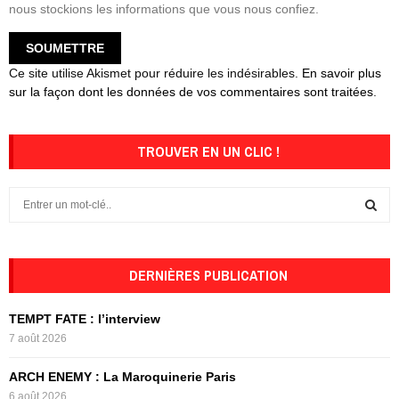
nous stockions les informations que vous nous confiez.
Ce site utilise Akismet pour réduire les indésirables.
En savoir plus
sur la façon dont les données de vos commentaires sont traitées
.
TROUVER EN UN CLIC !
S
e
a
S
r
c
DERNIÈRES PUBLICATION
E
h
f
A
TEMPT FATE : l’interview
o
7 août 2026
r
R
:
ARCH ENEMY : La Maroquinerie Paris
C
6 août 2026