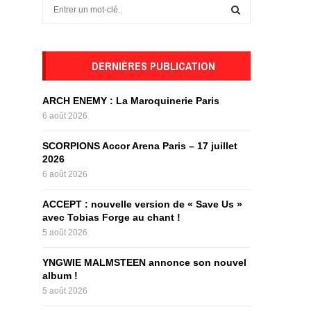
S
e
a
S
r
c
DERNIÈRES PUBLICATION
E
h
f
A
ARCH ENEMY : La Maroquinerie Paris
o
6 août 2026
r
R
:
SCORPIONS Accor Arena Paris – 17 juillet
C
2026
6 août 2026
H
ACCEPT : nouvelle version de « Save Us »
avec Tobias Forge au chant !
5 août 2026
YNGWIE MALMSTEEN annonce son nouvel
album !
5 août 2026