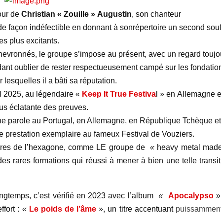
our de
Christian
« Zouille » Augustin
, son chanteur
de façon indéfectible en donnant à sonrépertoire un second souf
es plus excitants.
hevronnés, le groupe s’impose au présent, avec un regard toujo
ndant oublier de rester respectueusement campé sur les fondatio
 lesquelles il a bâti sa réputation.
il 2025, au légendaire «
Keep
It True
Festiva
l » en Allemagne 
lus éclatante des preuves.
nne parole au Portugal, en Allemagne, en République Tchèque et
 prestation exemplaire au fameux Festival de Vouziers.
ontières de l’hexagone, comme LE groupe de
«
heavy metal made
des rares formations qui réussi à mener à bien une telle transit
longtemps, c’est vérifié en 2023 avec l’album
«
Apocalypso
»
fort :
«
Le poids de l’âme
», un titre accentuant
puissammen