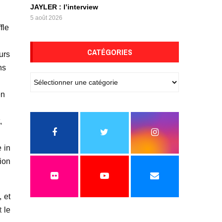
JAYLER : l’interview
5 août 2026
fle
CATÉGORIES
urs
ns
en
,
 in
ion
, et
t
le