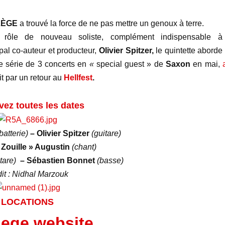
LÈGE
a
trouvé la force de ne pas mettre un genoux à terre.
ôle de nouveau soliste, complément indispensable à
pal co-auteur et producteur,
Olivier Spitzer,
le quintette aborde
e série de 3 concerts en
«
special guest » de
Saxon
en mai,
it par un retour au
Hellfest
.
vez toutes les dates
batterie)
– Olivier Spitzer
(guitare)
 Zouille » Augustin
(chant)
tare)
– Sébastien Bonnet
(basse)
dit : Nidhal Marzouk
LOCATIONS
lege.website