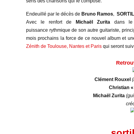
sens des chansons qui le compose.
Endeuillé par le décès de
Bruno Ramos
,
SORTI
Avec le renfort de
Michaël Zurita
dans le r
puissance rythmique de son autre guitariste, princi
mois prochains la force de ce nouvel album et un
Zénith de Toulouse, Nantes et Paris
qui seront suiv
Retrou
Clément Rouxel
(
Christian «
Michaël Zurita
(gui
cré
sorti