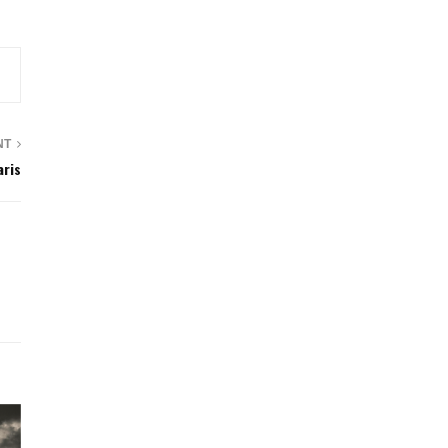
NT
aris