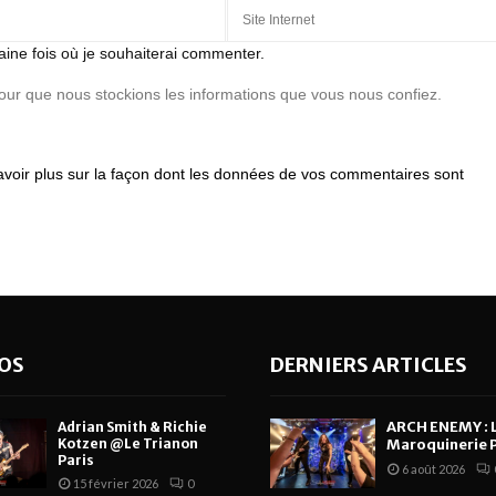
aine fois où je souhaiterai commenter.
pour que nous stockions les informations que vous nous confiez.
avoir plus sur la façon dont les données de vos commentaires sont
OS
DERNIERS ARTICLES
ARCH ENEMY : 
Adrian Smith & Richie
Kotzen @Le Trianon
Maroquinerie P
Paris
6 août 2026
15 février 2026
0