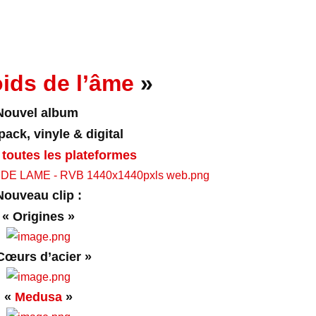
oids de l’âme
»
Nouvel album
ack, vinyle & digital
 toutes les plateformes
Nouveau clip :
« Origines »
Cœurs d’acier »
«
Medusa
»