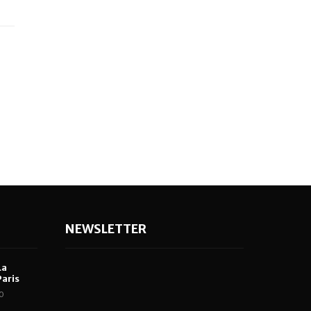
NEWSLETTER
La
aris
0