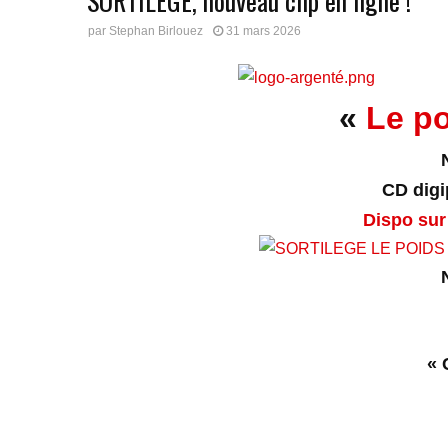
SORTILEGE, nouveau clip en ligne !
par
Stephan Birlouez
31 mars 2026
«
Le p
CD digip
Dispo sur
« 