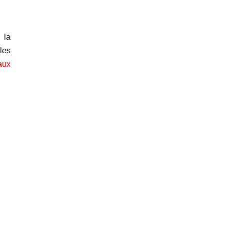
 la
 les
aux