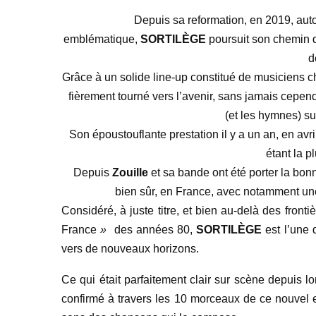
Depuis sa reformation, en 2019, aut
emblématique,
SORTILÈGE
poursu
it son chemin 
d
Grâce à un solide line-up constitué de musiciens c
fièrement tourné vers l’avenir, sans jamais cepe
(et les hymnes) sur
Son époustouflante prestation il y a un an, en avr
étant la p
Depuis
Zouille
et sa bande ont été porter la bo
bien sûr, en France, avec notamment une
Considéré, à juste titre, et bien au-delà des fr
France
»
des années 80,
SORTILÈGE
est l’une 
vers de nouveaux horizons.
Ce qui était parfaitement clair sur scène depuis 
confirmé à travers les 10 morceaux de ce nouvel ef