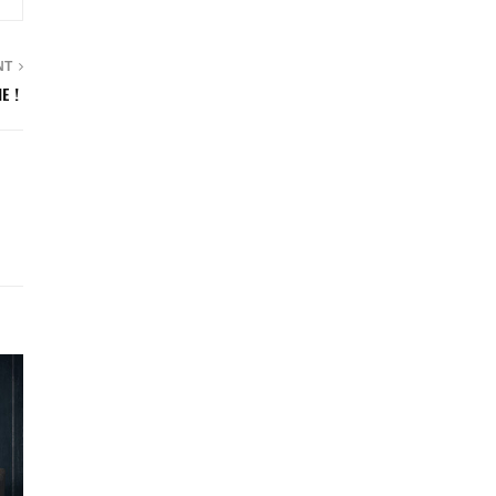
NT
E !