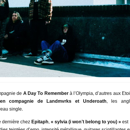
ompagnie de
A Day To Remember
à l’Olympia, d’autres aux Eto
e en compagnie de Landmvrks et Underoath
, les angl
veau single.
e dernière chez
Epitaph
,
« sylvia (i won’t belong to you) »
est
s teintées d’emo, intensité métallique, guitares scintillantes e