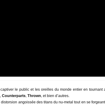
 captiver le public et les oreilles du monde entier en tournant 
,
Counterparts
,
Thrown
, et bien d’autres.
distorsion angoissée des titans du nu-metal tout en se forgeant