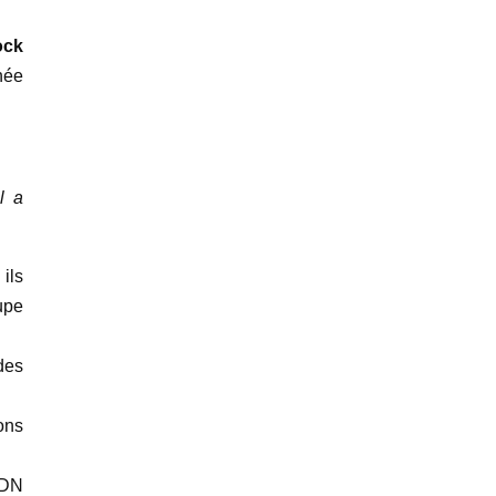
ock
née
l a
ils
upe
des
ons
ADN