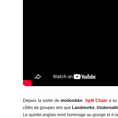
Depuis la sortie de
motionblur
,
Split Chain
a su
côtés de groupes tels que
Landmvrks
,
Underoath
Le quintet anglais rend hommage au grunge et à la 