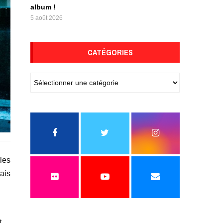
album !
5 août 2026
CATÉGORIES
iles
ais
t