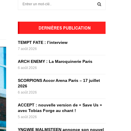
S
e
a
S
r
c
DERNIÈRES PUBLICATION
E
h
f
A
TEMPT FATE : l’interview
o
7 août 2026
r
R
:
ARCH ENEMY : La Maroquinerie Paris
C
6 août 2026
H
SCORPIONS Accor Arena Paris – 17 juillet
2026
6 août 2026
ACCEPT : nouvelle version de « Save Us »
avec Tobias Forge au chant !
5 août 2026
YNGWIE MALMSTEEN annonce son nouvel