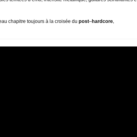
au chapitre toujours à la croisée du
post
–
hardcore
,