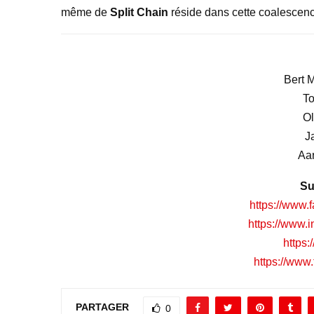
même de
Split Chain
réside dans cette coalesce
Bert Ma
To
Ol
J
Aar
Su
https://www.
https://www.
https:
https://www
PARTAGER
0