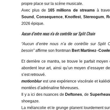
propre place sur la scène musicale.
Avec plus de
165 millions de streams
à trave
Sound
,
Consequence
,
Knotfest
,
Stereogum
,
R
2026 épique.
Aucun d’entre nous n’a de contrôle sur Split Chain
“Aucun d’entre nous n’a de contrôle sur Split C
besoin”
affirme son frontman
Bert Martinez
–
Cowle
Et derrière ce mantra, se trouve le parfait moyen 
abordent leur art, ainsi qu’un moyen d’essayer de 
s’est retrouvé.
motionblur
est une expérience viscérale et kaléi
montées d’adrénaline fiévreuses.
Il y a ici des nuances de
Deftones
, de
Superhea
shoegaze.
La mélancolie et le grunge planent lourdement su