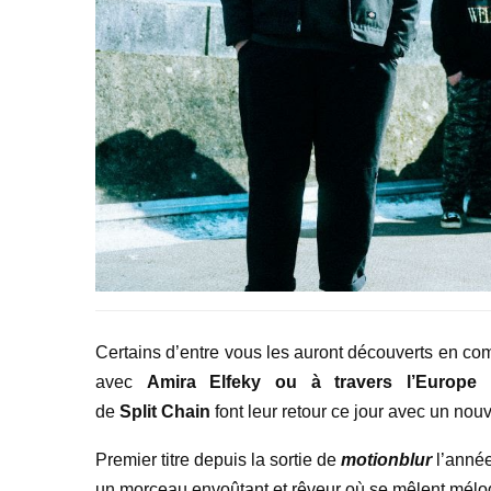
Certains d’entre vous les auront découverts en c
avec
Amira Elfeky ou à travers l’Europ
de
Split
Chain
font leur retour ce jour avec un nou
Premier titre depuis la sortie de
motionblur
l’anné
un morceau envoûtant et rêveur où se mêlent mélodie