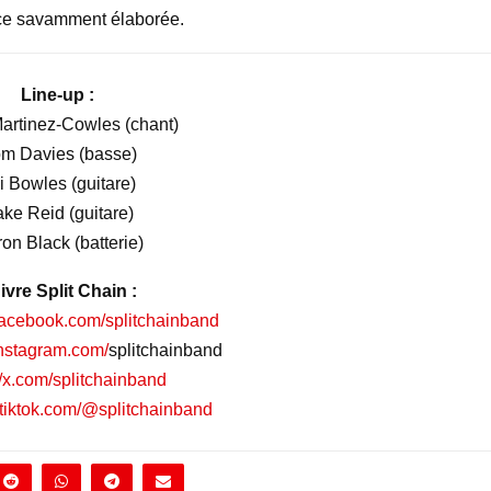
nce savamment élaborée.
Line-up :
rtinez-Cowles (chant)
m Davies (basse)
i Bowles (guitare)
ake Reid (guitare)
on Black (batterie)
ivre Split Chain :
facebook.com/
splitchainband
instagram.com/
splitchainband
//x.com/splitchainband
.tiktok.com/@
splitchainband