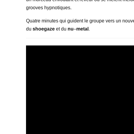
grooves hypnotiques.
Quatre minutes qui guident le groupe vers un nouve
du
shoegaze
et du
nu
–
metal
.