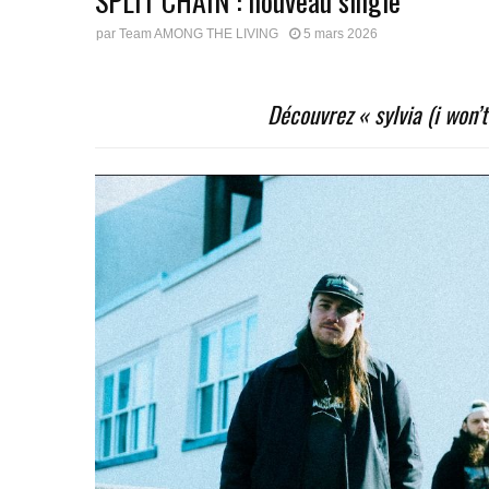
SPLIT CHAIN : nouveau single
par
Team AMONG THE LIVING
5 mars 2026
Découvrez « sylvia (i won’t