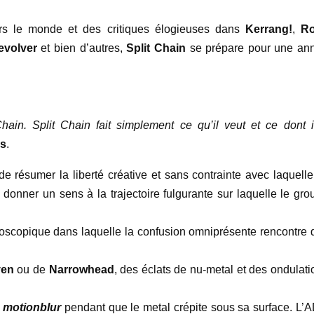
rs le monde et des critiques élogieuses dans
Kerrang!
,
R
evolver
et bien d’autres,
Split Chain
se prépare pour une an
hain. Split Chain fait simplement ce qu’il veut et ce dont i
s
.
de résumer la liberté créative et sans contrainte avec laquelle 
donner un sens à la trajectoire fulgurante sur laquelle le gro
doscopique dans laquelle la confusion omniprésente rencontre 
ven
ou de
Narrowhead
, des éclats de nu-metal et des ondulati
r
motionblur
pendant que le metal crépite sous sa surface. L’