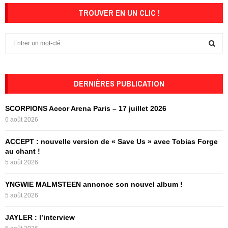
TROUVER EN UN CLIC !
S
e
a
S
r
c
DERNIÈRES PUBLICATION
E
h
f
A
SCORPIONS Accor Arena Paris – 17 juillet 2026
o
6 août 2026
r
R
:
ACCEPT : nouvelle version de « Save Us » avec Tobias Forge
C
au chant !
5 août 2026
H
YNGWIE MALMSTEEN annonce son nouvel album !
5 août 2026
JAYLER : l’interview