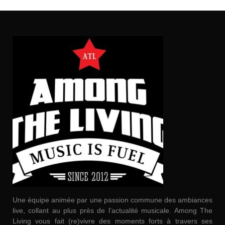
Une équipe animée par une passion commune des ambiances
live, collant au plus près de l’actualité musicale. Among The
Living vous fait (re)vivre des moments forts à travers ses