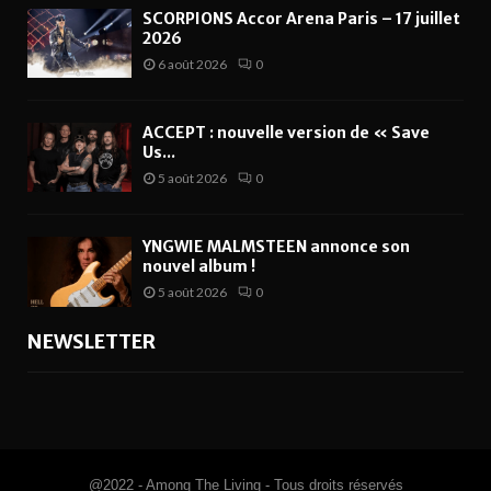
SCORPIONS Accor Arena Paris – 17 juillet
2026
6 août 2026
0
ACCEPT : nouvelle version de « Save
Us...
5 août 2026
0
YNGWIE MALMSTEEN annonce son
nouvel album !
5 août 2026
0
NEWSLETTER
@2022 - Among The Living - Tous droits réservés