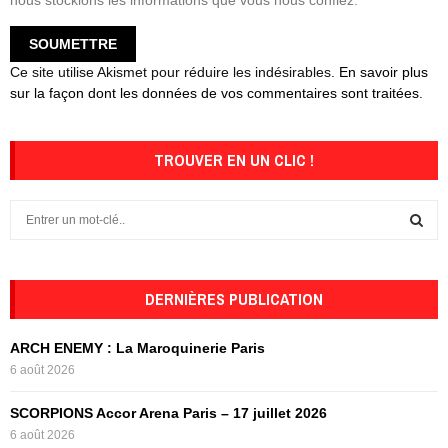
nous stockions les informations que vous nous confiez.
Ce site utilise Akismet pour réduire les indésirables.
En savoir plus
sur la façon dont les données de vos commentaires sont traitées
.
TROUVER EN UN CLIC !
S
e
a
S
r
c
DERNIÈRES PUBLICATION
E
h
f
A
ARCH ENEMY : La Maroquinerie Paris
o
6 août 2026
r
R
:
SCORPIONS Accor Arena Paris – 17 juillet 2026
C
6 août 2026