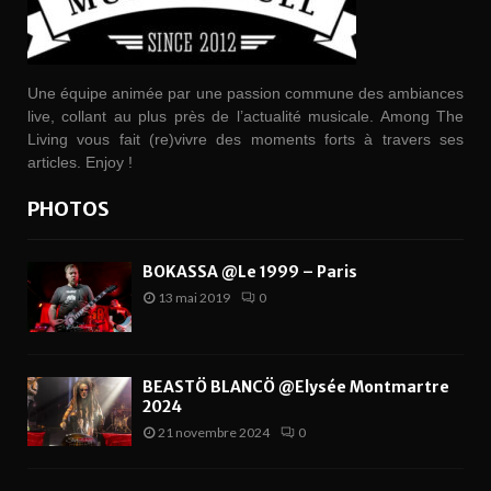
Une équipe animée par une passion commune des ambiances
live, collant au plus près de l’actualité musicale. Among The
Living vous fait (re)vivre des moments forts à travers ses
articles. Enjoy !
PHOTOS
BOKASSA @Le 1999 – Paris
13 mai 2019
0
BEASTÖ BLANCÖ @Elysée Montmartre
2024
21 novembre 2024
0