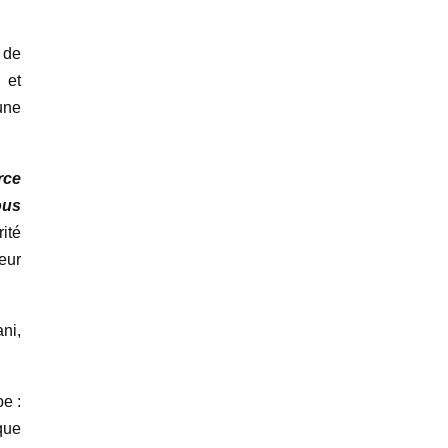
é de
s
et
une
rce
ous
ité
eur
ni,
e :
que