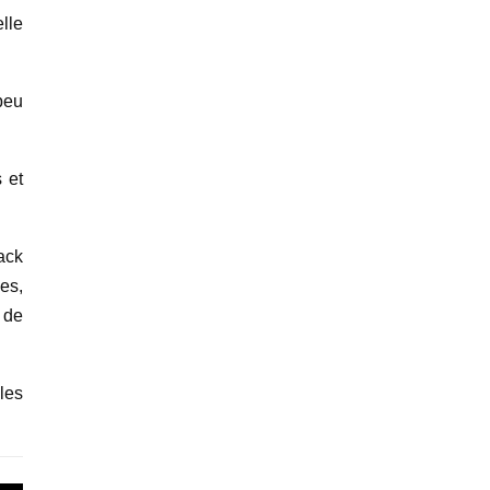
lle
peu
s et
ack
es,
 de
les