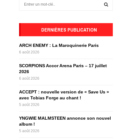
S
e
a
S
r
c
DERNIÈRES PUBLICATION
E
h
f
A
ARCH ENEMY : La Maroquinerie Paris
o
6 août 2026
r
R
:
SCORPIONS Accor Arena Paris – 17 juillet
C
2026
6 août 2026
H
ACCEPT : nouvelle version de « Save Us »
avec Tobias Forge au chant !
5 août 2026
YNGWIE MALMSTEEN annonce son nouvel
album !
5 août 2026