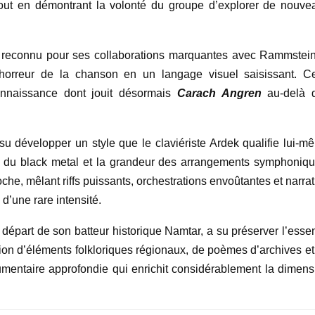
 tout en démontrant la volonté du groupe d’explorer de nouve
e reconnu pour ses collaborations marquantes avec Rammstein
’horreur de la chanson en un langage visuel saisissant. Ce
connaissance dont jouit désormais
Carach Angren
au-delà 
u développer un style que le claviériste Ardek qualifie lui-m
ité du black metal et la grandeur des arrangements symphoniqu
oche, mêlant riffs puissants, orchestrations envoûtantes et narra
’une rare intensité.
départ de son batteur historique Namtar, a su préserver l’esse
ation d’éléments folkloriques régionaux, de poèmes d’archives et
entaire approfondie qui enrichit considérablement la dimens