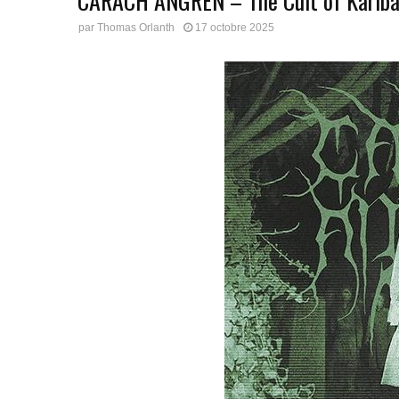
CARACH ANGREN – The Cult of Karib
par
Thomas Orlanth
17 octobre 2025