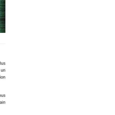
lus
 un
ion
ous
ain