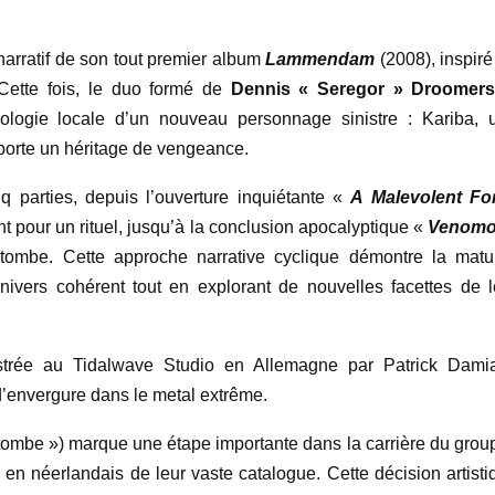
 narratif de son tout premier album
Lammendam
(2008), inspir
Cette fois, le duo formé de
Dennis « Seregor » Droomer
hologie locale d’un nouveau personnage sinistre : Kariba, 
porte un héritage de vengeance.
q parties, depuis l’ouverture inquiétante «
A Malevolent Fo
t pour un rituel, jusqu’à la conclusion apocalyptique «
Venom
ombe. Cette approche narrative cyclique démontre la matur
nivers cohérent tout en explorant de nouvelles facettes de l
strée au Tidalwave Studio en Allemagne par Patrick Damia
 d’envergure dans le metal extrême.
 tombe ») marque une étape importante dans la carrière du group
e en néerlandais de leur vaste catalogue. Cette décision artisti