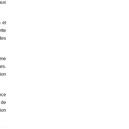
aux
 et
tte
des
ême
es.
tion
nce
 de
ion