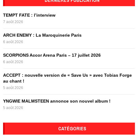
E
h
f
A
TEMPT FATE : l’interview
o
7 août 2026
r
R
:
ARCH ENEMY : La Maroquinerie Paris
C
6 août 2026
H
SCORPIONS Accor Arena Paris – 17 juillet 2026
6 août 2026
ACCEPT : nouvelle version de « Save Us » avec Tobias Forge
au chant !
5 août 2026
YNGWIE MALMSTEEN annonce son nouvel album !
5 août 2026
CATÉGORIES