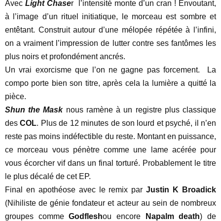
Avec
Light Chase
r
l’intensité monte d’un cran ! Envoutant,
à l’image d’un rituel initiatique, le morceau est sombre et
entêtant. Construit autour d’une mélopée répétée à l’infini,
on a vraiment l’impression de lutter contre ses fantômes les
plus noirs et profondément ancrés.
Un vrai exorcisme que l’on ne gagne pas forcement.
La
compo porte bien son titre, après cela la lumière a quitté la
pièce.
Shun the Mask
nous ramène à un registre plus classique
des
COL
. Plus de 12 minutes de son lourd et psyché, il n’en
reste pas moins indéfectible du reste. Montant en puissance,
ce morceau vous pénètre comme une lame acérée pour
vous écorcher vif dans un final torturé. Probablement le titre
le plus décalé de cet EP.
Final en apothéose avec le remix par
Justin K Broadick
(Nihiliste de génie fondateur et acteur au sein de nombreux
groupes comme
Godflesh
ou encore
Napalm death
) de