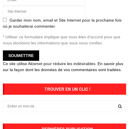
Garder mon nom, email et Site Internet pour la prochaine fois
où je souhaiterai commenter.
* Utiliser ce formulaire implique que vous êtes d'accord pour que
nous stockions les informations que vous nous confiez.
Ce site utilise Akismet pour réduire les indésirables.
En savoir plus
sur la façon dont les données de vos commentaires sont traitées
.
TROUVER EN UN CLIC !
S
e
a
S
r
c
DERNIÈRES PUBLICATION