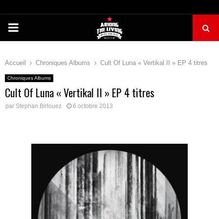
PRIMARY
MENU
Accueil
Chroniques Albums
Cult Of Luna « Vertikal II » EP 4 titres
Chroniques Albums
Cult Of Luna « Vertikal II » EP 4 titres
par
Stephan Birlouez
6 octobre 2013