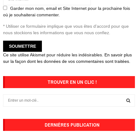
Garder mon nom, email et Site Internet pour la prochaine fois
où je souhaiterai commenter.
* Utiliser ce formulaire implique que vous êtes d'accord pour que
nous stockions les informations que vous nous confiez.
Ce site utilise Akismet pour réduire les indésirables.
En savoir plus
sur la façon dont les données de vos commentaires sont traitées
.
TROUVER EN UN CLIC !
S
e
a
S
r
c
DERNIÈRES PUBLICATION
E
h
f
A