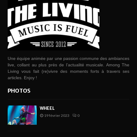
Une équipe animée par une passion commune des ambiances
live, collant au plus près de l’actualité musicale. Among The
Living vous fait (re)vivre des moments forts à travers ses
articles. Enjoy !
PHOTOS
WHEEL
19 février 2023
0