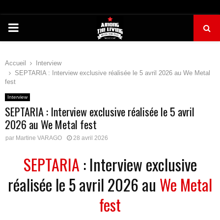
PRIMARY
MENU
Accueil
Interview
SEPTARIA : Interview exclusive réalisée le 5 avril 2026 au We Metal
fest
Interview
SEPTARIA : Interview exclusive réalisée le 5 avril
2026 au We Metal fest
par
Martine VARAGO
28 avril 2026
SEPTARIA
: Interview exclusive
réalisée le 5 avril 2026 au
We Metal
fest