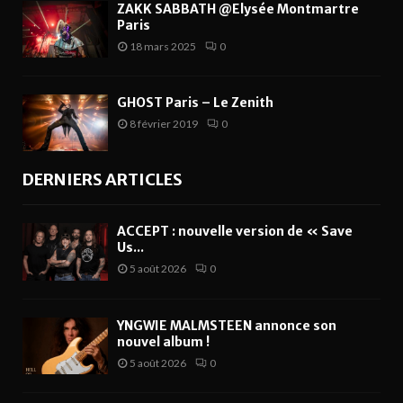
ZAKK SABBATH @Elysée Montmartre
Paris
18 mars 2025
0
GHOST Paris – Le Zenith
8 février 2019
0
DERNIERS ARTICLES
ACCEPT : nouvelle version de « Save
Us...
5 août 2026
0
YNGWIE MALMSTEEN annonce son
nouvel album !
5 août 2026
0