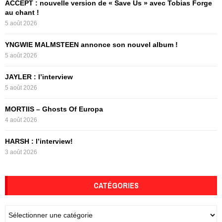
ACCEPT : nouvelle version de « Save Us » avec Tobias Forge
o
au chant !
r
R
5 août 2026
:
C
YNGWIE MALMSTEEN annonce son nouvel album !
5 août 2026
H
JAYLER : l’interview
5 août 2026
MORTIIS – Ghosts Of Europa
4 août 2026
HARSH : l’interview!
3 août 2026
CATÉGORIES