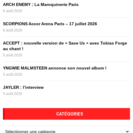
f
A
ARCH ENEMY : La Maroquinerie Paris
o
6 août 2026
r
R
:
SCORPIONS Accor Arena Paris – 17 juillet 2026
C
6 août 2026
H
ACCEPT : nouvelle version de « Save Us » avec Tobias Forge
au chant !
5 août 2026
YNGWIE MALMSTEEN annonce son nouvel album !
5 août 2026
JAYLER : l’interview
5 août 2026
CATÉGORIES