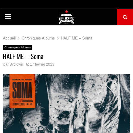
PRIMARY
MENU
Accueil
Chroniques Albums
HALF ME – Soma
Chroniques Albums
HALF ME – Soma
par
Byclown
17 février 2023