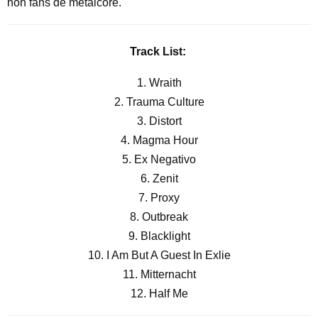
non fans de metalcore.
Track List:
1. Wraith
2. Trauma Culture
3. Distort
4. Magma Hour
5. Ex Negativo
6. Zenit
7. Proxy
8. Outbreak
9. Blacklight
10. I Am But A Guest In Exlie
11. Mitternacht
12. Half Me