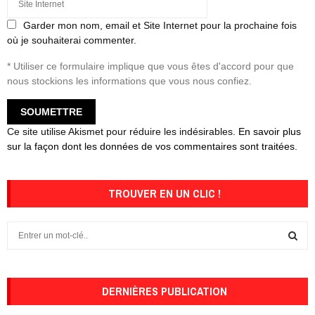
Garder mon nom, email et Site Internet pour la prochaine fois
où je souhaiterai commenter.
* Utiliser ce formulaire implique que vous êtes d'accord pour que
nous stockions les informations que vous nous confiez.
Ce site utilise Akismet pour réduire les indésirables.
En savoir plus
sur la façon dont les données de vos commentaires sont traitées
.
TROUVER EN UN CLIC !
S
e
a
S
r
c
DERNIÈRES PUBLICATION
E
h