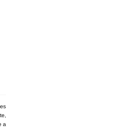
les
te,
e a