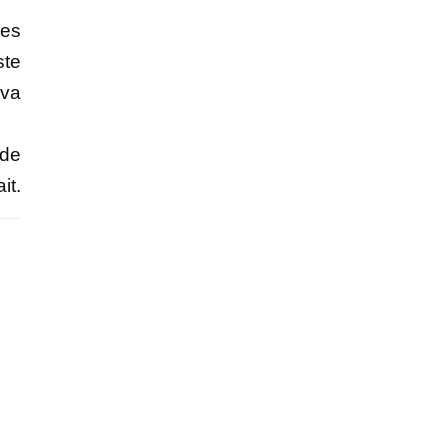
res
ste
 va
 de
it.