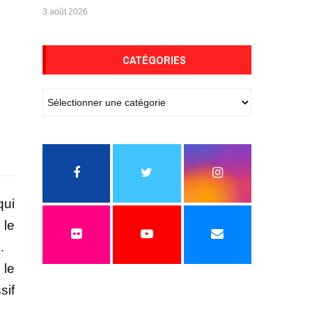
3 août 2026
CATÉGORIES
qui
 le
.
 le
sif