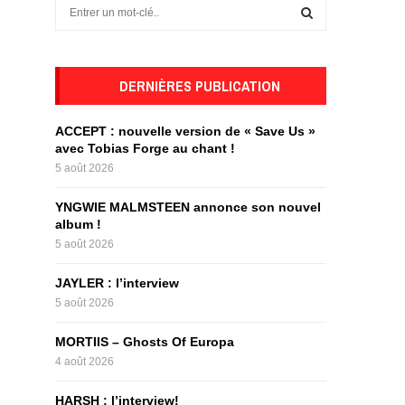
S
e
a
S
r
c
DERNIÈRES PUBLICATION
E
h
f
A
ACCEPT : nouvelle version de « Save Us »
o
avec Tobias Forge au chant !
r
R
5 août 2026
:
C
YNGWIE MALMSTEEN annonce son nouvel
album !
H
5 août 2026
JAYLER : l’interview
5 août 2026
MORTIIS – Ghosts Of Europa
4 août 2026
HARSH : l’interview!