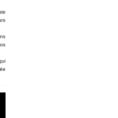
ute
urs
ans
pos
qui
tée