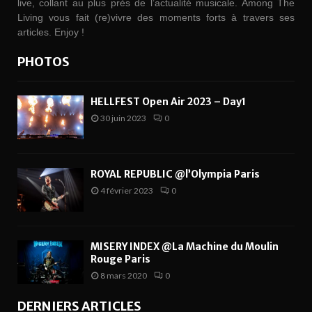
live, collant au plus près de l’actualité musicale. Among The
Living vous fait (re)vivre des moments forts à travers ses
articles. Enjoy !
PHOTOS
HELLFEST Open Air 2023 – Day1
30 juin 2023
0
ROYAL REPUBLIC @l’Olympia Paris
4 février 2023
0
MISERY INDEX @La Machine du Moulin
Rouge Paris
8 mars 2020
0
DERNIERS ARTICLES