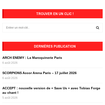
TROUVER EN UN CLIC !
S
e
a
S
r
c
DERNIÈRES PUBLICATION
E
h
f
A
ARCH ENEMY : La Maroquinerie Paris
o
6 août 2026
r
R
:
SCORPIONS Accor Arena Paris – 17 juillet 2026
C
6 août 2026
H
ACCEPT : nouvelle version de « Save Us » avec Tobias Forge
au chant !
5 août 2026