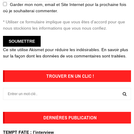
Garder mon nom, email et Site Internet pour la prochaine fois
où je souhaiterai commenter.
* Utiliser ce formulaire implique que vous êtes d'accord pour que
nous stockions les informations que vous nous confiez.
Ce site utilise Akismet pour réduire les indésirables.
En savoir plus
sur la façon dont les données de vos commentaires sont traitées
.
TROUVER EN UN CLIC !
S
e
a
S
r
c
DERNIÈRES PUBLICATION
E
h
f
A
TEMPT FATE : l’interview