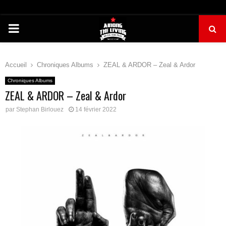
PRIMARY
MENU
Accueil
Chroniques Albums
ZEAL & ARDOR – Zeal & Ardor
Chroniques Albums
ZEAL & ARDOR – Zeal & Ardor
par
Stephan Birlouez
14 février 2022