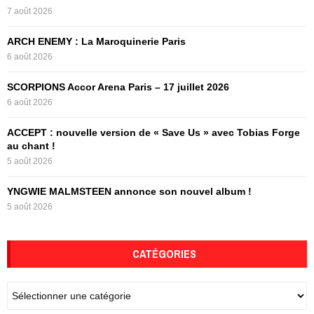
o
7 août 2026
r
R
:
ARCH ENEMY : La Maroquinerie Paris
C
6 août 2026
H
SCORPIONS Accor Arena Paris – 17 juillet 2026
6 août 2026
ACCEPT : nouvelle version de « Save Us » avec Tobias Forge
au chant !
5 août 2026
YNGWIE MALMSTEEN annonce son nouvel album !
5 août 2026
CATÉGORIES