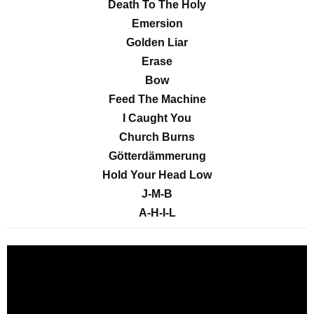
Death To The Holy
Emersion
Golden Liar
Erase
Bow
Feed The Machine
I Caught You
Church Burns
Götterdämmerung
Hold Your Head Low
J-M-B
A-H-I-L