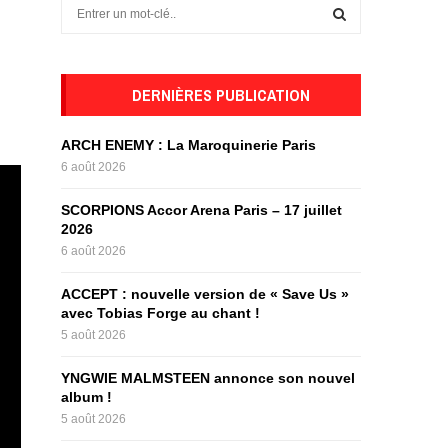
S
e
a
S
r
c
DERNIÈRES PUBLICATION
E
h
f
A
ARCH ENEMY : La Maroquinerie Paris
o
6 août 2026
r
R
:
SCORPIONS Accor Arena Paris – 17 juillet
C
2026
6 août 2026
H
ACCEPT : nouvelle version de « Save Us »
avec Tobias Forge au chant !
5 août 2026
YNGWIE MALMSTEEN annonce son nouvel
album !
5 août 2026