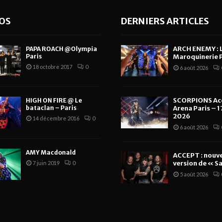
OS
DERNIERS ARTICLES
ARCH ENEMY : 
PAPA ROACH @Olympia
Paris
Maroquinerie P
18 octobre 2017
0
6 août 2026
SCORPIONS Ac
HIGH ON FIRE @ Le
bataclan – Paris
Arena Paris – 17
2026
14 décembre 2016
0
6 août 2026
AMY Macdonald
ACCEPT : nouve
version de « Sa
7 juin 2019
0
5 août 2026