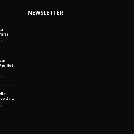
NEWSLETTER
La
aris
0
cor
 juillet
0
lle
ve Us...
0