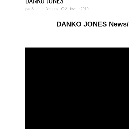
DANKO JONES
par
Stephan Birlouez
21 février 2019
DANKO JONES News/ 