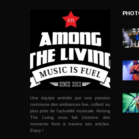
PHOT
Une équipe animée par une passion
commune des ambiances live, collant au
plus près de l’actualité musicale. Among
The Living vous fait (re)vivre des
moments forts à travers ses articles.
Enjoy !