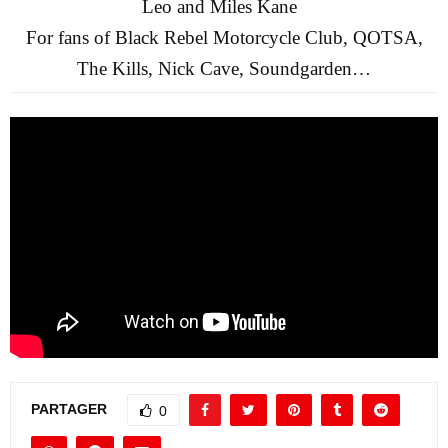
Leo and Miles Kane
For fans of Black Rebel Motorcycle Club, QOTSA,
The Kills, Nick Cave, Soundgarden…
PARTAGER
0