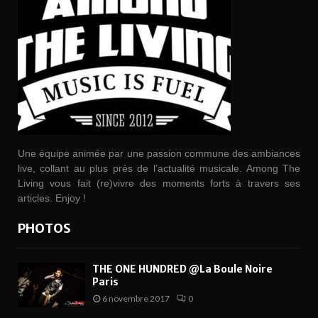
Une équipe animée par une passion commune des ambiances
live, collant au plus près de l’actualité musicale. Among The
Living vous fait (re)vivre des moments forts à travers ses
articles. Enjoy !
PHOTOS
THE ONE HUNDRED @La Boule Noire
Paris
6 novembre 2017
0