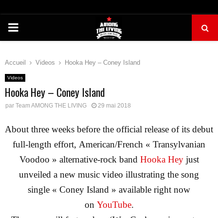
PRIMARY
MENU
Accueil
Videos
Hooka Hey – Coney Island
Videos
Hooka Hey – Coney Island
par
Team AMONG THE LIVING
29 mai 2018
About three weeks before the official release of its debut
full-length effort,
American/French « Transylvanian
Voodoo » alternative-rock band
Hooka Hey
just
unveiled a new music video illustrating the song
single « Coney Island » available right now
on
YouTube
.