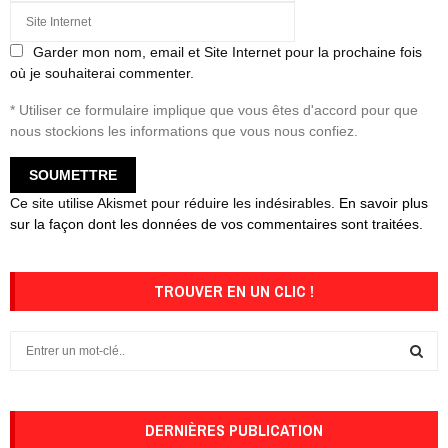
Garder mon nom, email et Site Internet pour la prochaine fois
où je souhaiterai commenter.
* Utiliser ce formulaire implique que vous êtes d'accord pour que
nous stockions les informations que vous nous confiez.
Ce site utilise Akismet pour réduire les indésirables.
En savoir plus
sur la façon dont les données de vos commentaires sont traitées
.
TROUVER EN UN CLIC !
S
e
a
S
r
c
DERNIÈRES PUBLICATION
E
h