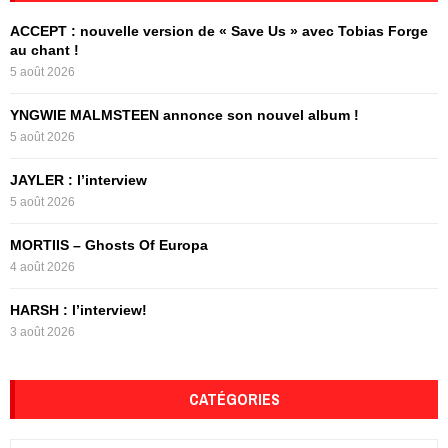
f
A
ACCEPT : nouvelle version de « Save Us » avec Tobias Forge
o
au chant !
r
R
5 août 2026
:
C
YNGWIE MALMSTEEN annonce son nouvel album !
5 août 2026
H
JAYLER : l’interview
5 août 2026
MORTIIS – Ghosts Of Europa
4 août 2026
HARSH : l’interview!
3 août 2026
CATÉGORIES