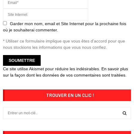
Garder mon nom, email et Site Internet pour la prochaine fois
où je souhaiterai commenter.
* Utiliser ce formulaire implique que vous êtes d'accord pour que
nous stockions les informations que vous nous confiez.
Ce site utilise Akismet pour réduire les indésirables.
En savoir plus
sur la façon dont les données de vos commentaires sont traitées
.
TROUVER EN UN CLIC !
S
e
a
S
r