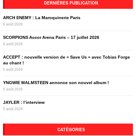
c
DERNIÈRES PUBLICATION
E
h
f
A
ARCH ENEMY : La Maroquinerie Paris
o
6 août 2026
r
R
:
SCORPIONS Accor Arena Paris – 17 juillet 2026
C
6 août 2026
H
ACCEPT : nouvelle version de « Save Us » avec Tobias Forge
au chant !
5 août 2026
YNGWIE MALMSTEEN annonce son nouvel album !
5 août 2026
JAYLER : l’interview
5 août 2026
CATÉGORIES