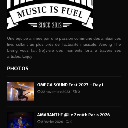
Une équipe animée par une passion commune des ambiances
live, collant au plus près de l’actualité musicale. Among The
Living vous fait (re)vivre des moments forts à travers ses
articles. Enjoy !
PHOTOS
OMEGA SOUND Fest 2023 – Day 1
22 novembre 2023
0
AMARANTHE @Le Zenith Paris 2026
8 février 2026
0