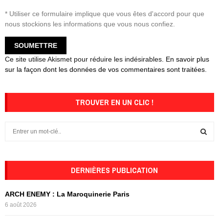
* Utiliser ce formulaire implique que vous êtes d'accord pour que
nous stockions les informations que vous nous confiez.
Ce site utilise Akismet pour réduire les indésirables.
En savoir plus
sur la façon dont les données de vos commentaires sont traitées
.
TROUVER EN UN CLIC !
S
e
a
S
r
c
DERNIÈRES PUBLICATION
E
h
f
A
ARCH ENEMY : La Maroquinerie Paris
o
6 août 2026
r
R