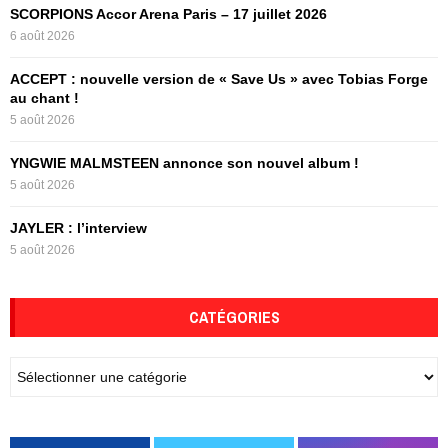
:
SCORPIONS Accor Arena Paris – 17 juillet 2026
C
6 août 2026
H
ACCEPT : nouvelle version de « Save Us » avec Tobias Forge
au chant !
5 août 2026
YNGWIE MALMSTEEN annonce son nouvel album !
5 août 2026
JAYLER : l’interview
5 août 2026
CATÉGORIES