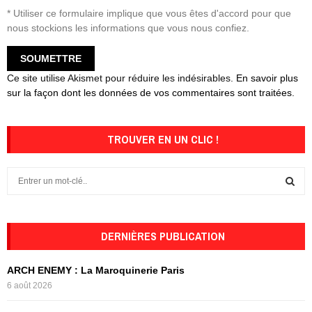
* Utiliser ce formulaire implique que vous êtes d'accord pour que
nous stockions les informations que vous nous confiez.
Ce site utilise Akismet pour réduire les indésirables.
En savoir plus
sur la façon dont les données de vos commentaires sont traitées
.
TROUVER EN UN CLIC !
S
e
a
S
r
c
DERNIÈRES PUBLICATION
E
h
f
A
ARCH ENEMY : La Maroquinerie Paris
o
6 août 2026
r
R
: