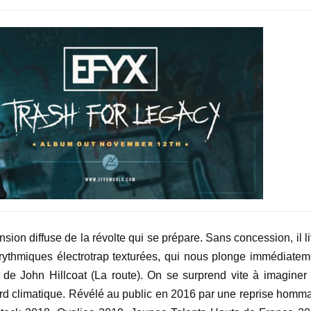
 tension diffuse de la révolte qui se prépare. Sans concession, il l
e rythmiques électrotrap texturées, qui nous plonge immédiatem
de John Hillcoat (La route). On se surprend vite à imaginer 
ard climatique. Révélé au public en 2016 par une reprise homm