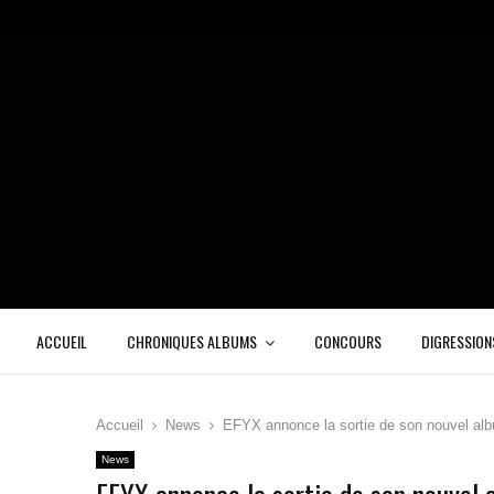
ACCUEIL
CHRONIQUES ALBUMS
CONCOURS
DIGRESSION
Accueil
News
EFYX annonce la sortie de son nouvel al
News