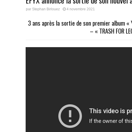
EFYX annonce la sortie de son nouvel 
par
Stephan Birlouez
4 novembre 2021
3 ans après la sortie de son premier album « Y
– « TRASH FOR LEG