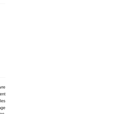
ivre
ent
les
age