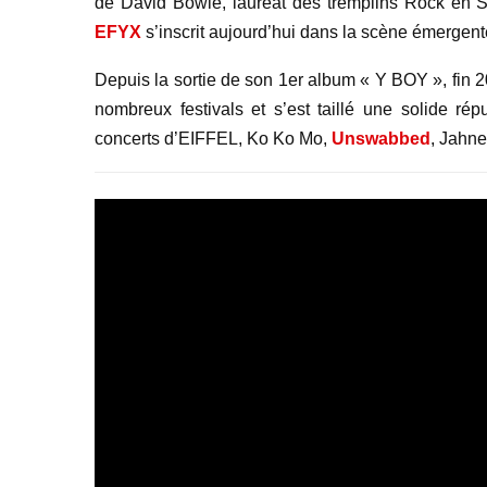
de David Bowie, lauréat des tremplins Rock en 
EFYX
s’inscrit aujourd’hui dans la scène émergente
Depuis la sortie de son 1er album « Y BOY », fin 2
nombreux festivals et s’est taillé une solide rép
concerts d’EIFFEL, Ko Ko Mo,
Unswabbed
, Jahn