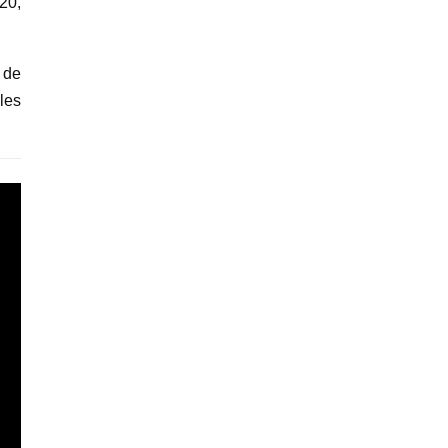
20,
 de
les