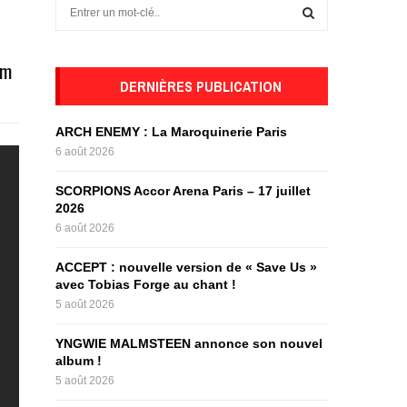
S
e
a
S
r
um
c
DERNIÈRES PUBLICATION
E
h
f
A
ARCH ENEMY : La Maroquinerie Paris
o
6 août 2026
r
R
:
SCORPIONS Accor Arena Paris – 17 juillet
C
2026
6 août 2026
H
ACCEPT : nouvelle version de « Save Us »
avec Tobias Forge au chant !
5 août 2026
YNGWIE MALMSTEEN annonce son nouvel
album !
5 août 2026