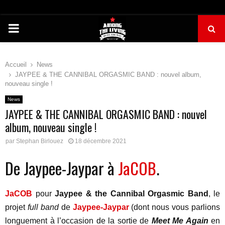
PRIMARY
MENU
Accueil
News
JAYPEE & THE CANNIBAL ORGASMIC BAND : nouvel album,
nouveau single !
News
JAYPEE & THE CANNIBAL ORGASMIC BAND : nouvel
album, nouveau single !
par
Stephan Birlouez
18 décembre 2021
De Jaypee-Jaypar à
JaCOB
.
JaCOB
pour
Jaypee & the Cannibal Orgasmic Band
, le
projet
full band
de
Jaypee-Jaypar
(dont nous vous parlions
longuement à l’occasion de la sortie de
Meet Me Again
en