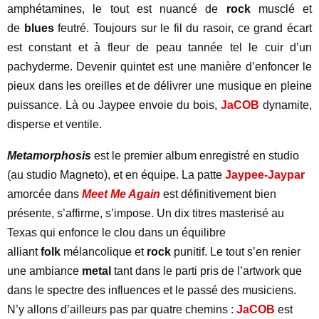
amphétamines, le tout est nuancé de
rock
musclé et
de
blues
feutré. Toujours sur le fil du rasoir, ce grand écart
est constant et à fleur de peau tannée tel le cuir d’un
pachyderme. Devenir quintet est une manière d’enfoncer le
pieux dans les oreilles et de délivrer une musique en pleine
puissance. Là ou Jaypee envoie du bois,
JaCOB
dynamite,
disperse et ventile.
Metamorphosis
est le premier album enregistré en studio
(au studio Magneto), et en équipe. La patte
Jaypee-Jaypar
amorcée dans
Meet Me Again
est définitivement bien
présente, s’affirme, s’impose. Un dix titres masterisé au
Texas qui enfonce le clou dans un équilibre
alliant
folk
mélancolique et
rock
punitif. Le tout s’en renier
une ambiance
metal
tant dans le parti pris de l’artwork que
dans le spectre des influences et le passé des musiciens.
N’y allons d’ailleurs pas par quatre chemins :
JaCOB
est