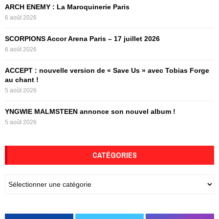
:
ARCH ENEMY : La Maroquinerie Paris
C
6 août 2026
H
SCORPIONS Accor Arena Paris – 17 juillet 2026
6 août 2026
ACCEPT : nouvelle version de « Save Us » avec Tobias Forge
au chant !
5 août 2026
YNGWIE MALMSTEEN annonce son nouvel album !
5 août 2026
CATÉGORIES