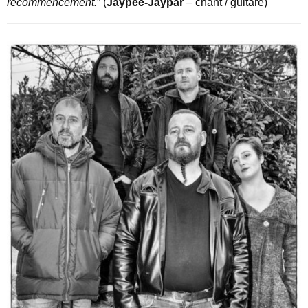
recommencement.
” (
Jaypee-Jaypar
–
chant / guitare)