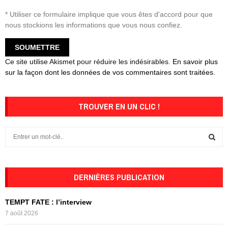
* Utiliser ce formulaire implique que vous êtes d'accord pour que
nous stockions les informations que vous nous confiez.
Ce site utilise Akismet pour réduire les indésirables.
En savoir plus
sur la façon dont les données de vos commentaires sont traitées
.
TROUVER EN UN CLIC !
S
e
a
S
r
c
DERNIÈRES PUBLICATION
E
h
f
A
TEMPT FATE : l’interview
o
7 août 2026
r
R