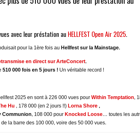
c plus de 510 000 vues de leur prestation au
vues avec leur préstation au
HELLFEST Open Air 2025
.
oduisait pour la 1ère fois au
Hellfest sur la Mainstage.
retransmise en direct sur ArteConcert
.
de
510 000 fois en 5 jours !
Un véritable record !
Hellfest 2025 en sont
à 226 000 vues pour
Within Temptation
, 
The Hu
, 178 000 (en 2 jours !!)
Lorna Shore
,
ry Communion
, 108 000 pour
Knocked Loose
… toutes les aut
 de la barre des 100 000, voire des 50 000 vues.