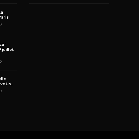
La
aris
0
cor
 juillet
0
lle
ve Us...
0