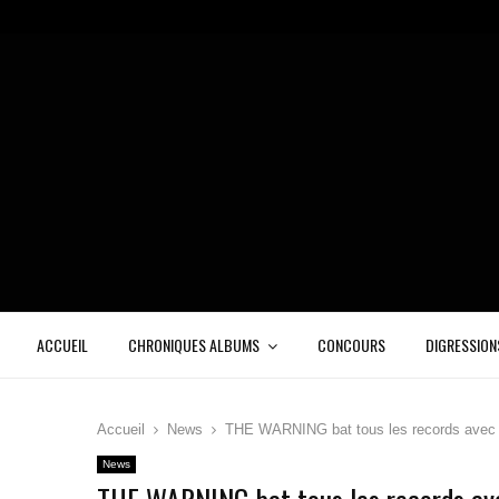
ACCUEIL
CHRONIQUES ALBUMS
CONCOURS
DIGRESSION
Accueil
News
THE WARNING bat tous les records avec pl
News