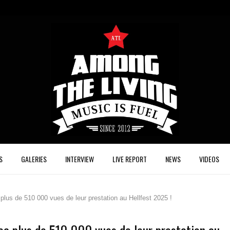
S
GALERIES
INTERVIEW
LIVE REPORT
NEWS
VIDEOS
us de 510 000 vues de leur prestation au Hellfest 2025 !