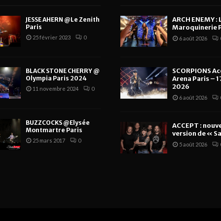
ARCH ENEMY : 
JESSE AHERN @Le Zenith
Paris
Maroquinerie P
25 février 2023
0
6 août 2026
SCORPIONS Ac
BLACK STONE CHERRY @
Olympia Paris 2024
Arena Paris – 17
2026
11 novembre 2024
0
6 août 2026
BUZZCOCKS @Elysée
ACCEPT : nouve
Montmartre Paris
version de « Sa
25 mars 2017
0
5 août 2026