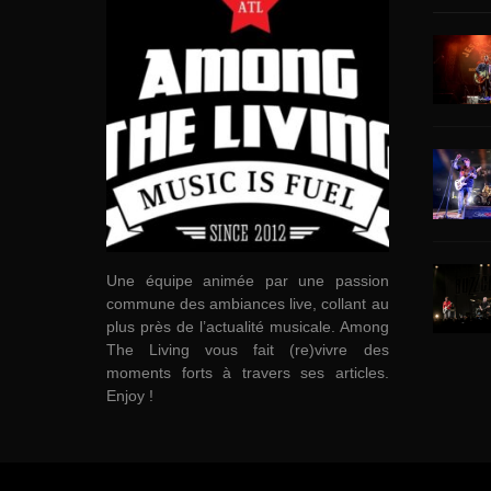
Une équipe animée par une passion
commune des ambiances live, collant au
plus près de l’actualité musicale. Among
The Living vous fait (re)vivre des
moments forts à travers ses articles.
Enjoy !