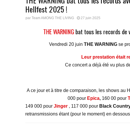
THE WARNING bat tous les records ave
Hellfest 2025 !
par
Team AMONG THE LIVING
27 juin 2025
THE WARNING
bat tous les records de 
Vendredi 20 juin
THE WARNING
se pr
Leur prestation était 
Ce concert a déjà été vu plus 
A ce jour et à titre de comparaison, les shows au 
000 pour
Epica
,
160 00 pour
149 000 pour
Jinger
, 117 000 pour
Black Count
retransmissions étant (pour le moment) en dessous