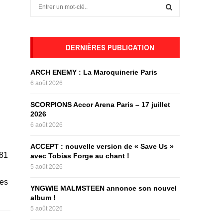
S
e
a
S
r
c
DERNIÈRES PUBLICATION
E
h
f
A
ARCH ENEMY : La Maroquinerie Paris
o
6 août 2026
r
R
:
SCORPIONS Accor Arena Paris – 17 juillet
C
2026
6 août 2026
H
ACCEPT : nouvelle version de « Save Us »
181
avec Tobias Forge au chant !
5 août 2026
res
YNGWIE MALMSTEEN annonce son nouvel
album !
5 août 2026