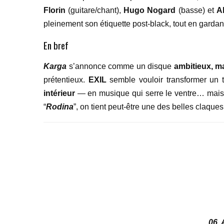
Florin
(guitare/chant),
Hugo Nogard
(basse) et
A
pleinement son étiquette post-black, tout en gardant
En bref
Karga
s’annonce comme un disque
ambitieux, m
prétentieux.
EXIL
semble vouloir transformer un
intérieur
— en musique qui serre le ventre… mais qu
“
Rodina
”, on tient peut-être une des belles claqu
06.