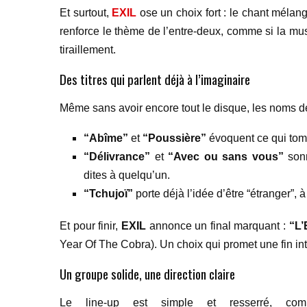
Et surtout,
EXIL
ose un choix fort : le chant méla
renforce le thème de l’entre-deux, comme si la mus
tiraillement.
Des titres qui parlent déjà à l’imaginaire
Même sans avoir encore tout le disque, les noms 
“Abîme”
et
“Poussière”
évoquent ce qui tombe
“Délivrance”
et
“Avec ou sans vous”
sonn
dites à quelqu’un.
“Tchujoï”
porte déjà l’idée d’être “étranger”,
Et pour finir,
EXIL
annonce un final marquant :
“L’
Year Of The Cobra). Un choix qui promet une fin in
Un groupe solide, une direction claire
Le line-up est simple et resserré, c