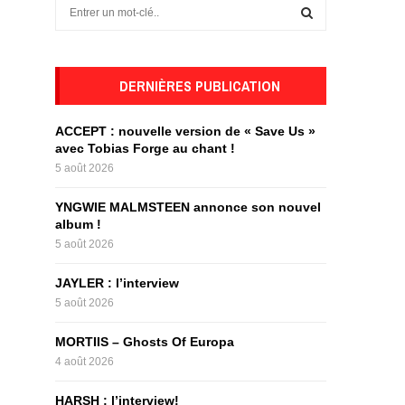
S
e
a
S
r
c
DERNIÈRES PUBLICATION
E
h
f
A
ACCEPT : nouvelle version de « Save Us »
o
avec Tobias Forge au chant !
r
R
5 août 2026
:
C
YNGWIE MALMSTEEN annonce son nouvel
album !
H
5 août 2026
JAYLER : l’interview
5 août 2026
MORTIIS – Ghosts Of Europa
4 août 2026
HARSH : l’interview!