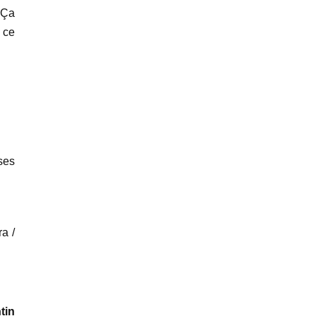
 Ça
 ce
ses
a /
tin