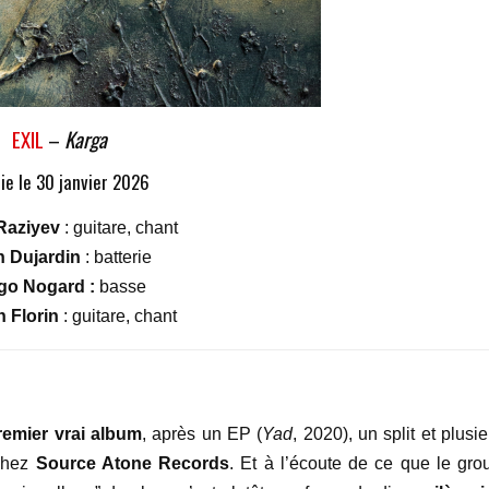
EXIL
–
Karga
ie le 30 janvier 2026
Raziyev
: guitare, chant
n Dujardin
: batterie
go Nogard :
basse
 Florin
: guitare, chant
remier vrai album
, après un EP (
Yad
, 2020), un split et plusi
hez
Source Atone Records
. Et à l’écoute de ce que le gro