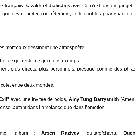
nge
français
,
kazakh
et
dialecte slave
. Ce n’est pas un gadget.
ique devait porter, concrètement, cette double appartenance et
des morceaux dessinent une atmosphère :
, ce qui reste, ce qui colle au corps.
ent plus directs, plus personnels, presque comme des phra
 à côté, entre deux mondes.
Exil”
avec une invitée de poids,
Amy Tung Barrysmith
(Amenr
tense, autant dans l’ambiance que dans l’émotion.
omme l’album :
Arsen Raziyev
(guitare/chant),
Quen