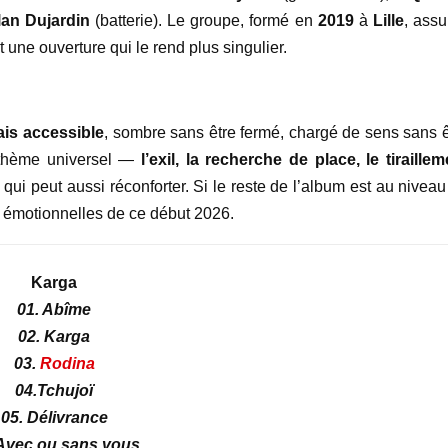
lan Dujardin
(batterie). Le groupe, formé en
2019
à
Lille
, ass
 une ouverture qui le rend plus singulier.
ais accessible
, sombre sans être fermé, chargé de sens sans ê
 thème universel —
l’exil, la recherche de place, le tiraillem
i peut aussi réconforter. Si le reste de l’album est au niveau
es émotionnelles de ce début 2026.
Karga
01. Abîme
02. Karga
03.
Rodina
04.Tchujoï
05. Délivrance
 Avec ou sans vous