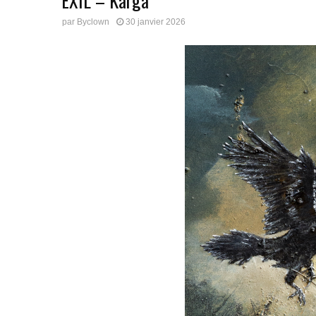
EXIL – Karga
par
Byclown
30 janvier 2026