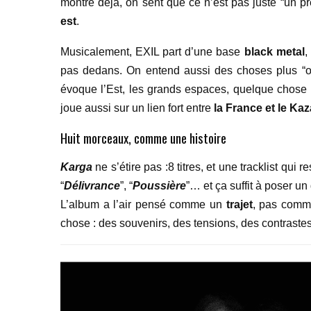
montre déjà, on sent que ce n’est pas juste “un pr
est
.
Musicalement, EXIL part d’une base
black metal
,
pas dedans. On entend aussi des choses plus “o
évoque l’Est, les grands espaces, quelque chose de
joue aussi sur un lien fort entre
la France et le Ka
Huit morceaux, comme une histoire
Karga
ne s’étire pas :8 titres, et une tracklist qui
“
Délivrance
”, “
Poussière
”… et ça suffit à poser un
L’album a l’air pensé comme un
trajet
, pas comme
chose : des souvenirs, des tensions, des contrastes