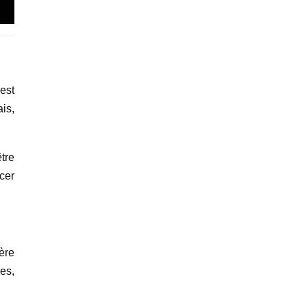
est
is,
tre
ncer
ière
es,