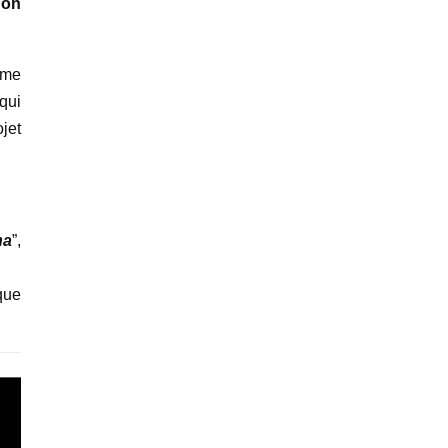
 on
rme
qui
jet
na
”,
que