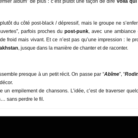
emier album” de plus : c’est plutôt une façon de dire
voilà qui
 plutôt du côté post-black / dépressif, mais le groupe ne s’enfe
uvertes”, parfois proches du
post-punk
, avec une ambiance 
 froid mais vivant. Et ce n’est pas qu’une impression : le pro
zakhstan
, jusque dans la manière de chanter et de raconter.
 ressemble presque à un petit récit. On passe par “
Abîme
”, “
Rodi
 décor.
 un empilement de chansons. L’idée, c’est de traverser quel
… sans perdre le fil.