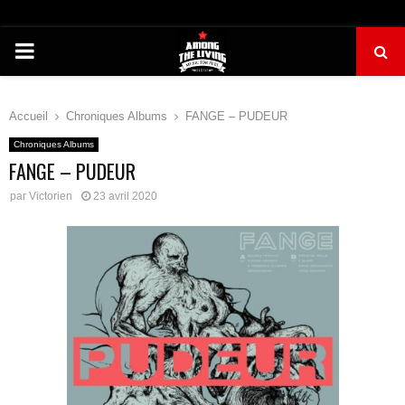
PRIMARY
MENU
Accueil
Chroniques Albums
FANGE – PUDEUR
Chroniques Albums
FANGE – PUDEUR
par
Victorien
23 avril 2020