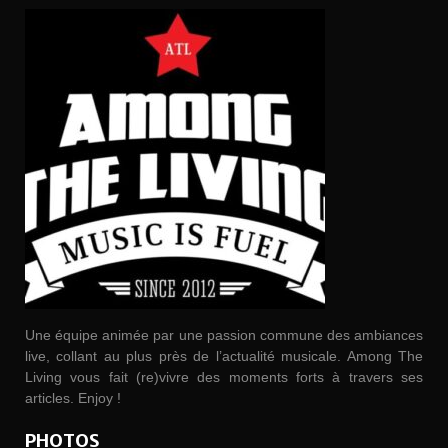
Une équipe animée par une passion commune des ambiances
live, collant au plus près de l’actualité musicale. Among The
Living vous fait (re)vivre des moments forts à travers ses
articles. Enjoy !
PHOTOS