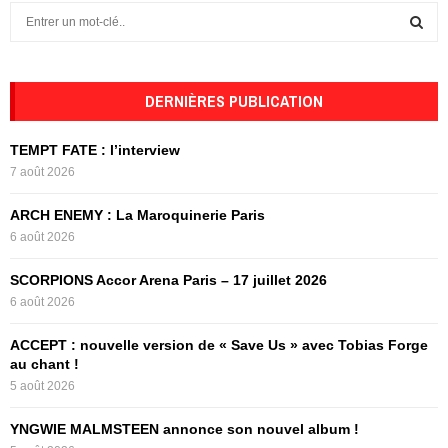
S
e
a
S
r
c
DERNIÈRES PUBLICATION
E
h
f
A
TEMPT FATE : l’interview
o
7 août 2026
r
R
:
ARCH ENEMY : La Maroquinerie Paris
C
6 août 2026
H
SCORPIONS Accor Arena Paris – 17 juillet 2026
6 août 2026
ACCEPT : nouvelle version de « Save Us » avec Tobias Forge
au chant !
5 août 2026
YNGWIE MALMSTEEN annonce son nouvel album !