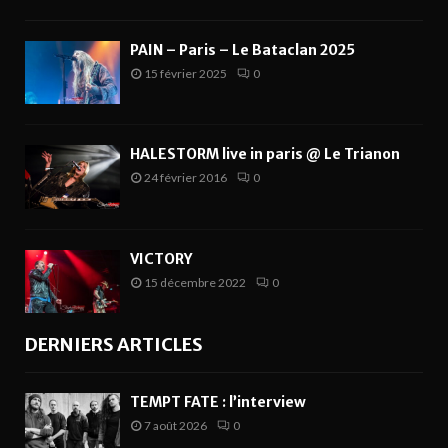
PAIN – Paris – Le Bataclan 2025
15 février 2025
0
HALESTORM live in paris @ Le Trianon
24 février 2016
0
VICTORY
15 décembre 2022
0
DERNIERS ARTICLES
TEMPT FATE : l’interview
7 août 2026
0