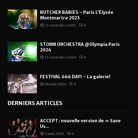
BUTCHER BABIES – Paris L’Elysée
Montmartre 2023
21 novembre 2023
0
STORM ORCHESTRA @Olympia Paris
2024
11 novembre 2024
0
FESTIVAL 666 DAY1 – La galerie!
28 août 2024
0
DERNIERS ARTICLES
ACCEPT : nouvelle version de « Save
Us...
5 août 2026
0