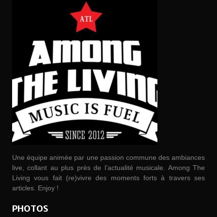
Une équipe animée par une passion commune des ambiances
live, collant au plus près de l’actualité musicale. Among The
Living vous fait (re)vivre des moments forts à travers ses
articles. Enjoy !
PHOTOS