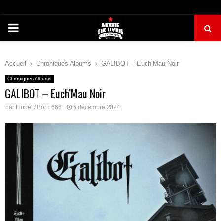
PRIMARY
MENU
Accueil
Chroniques Albums
GALIBOT – Euch’Mau Noir
Chroniques Albums
GALIBOT – Euch’Mau Noir
par
Lionel / Born 666
6 décembre 2024