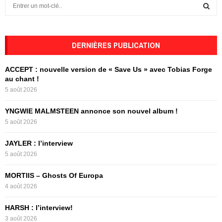
S
e
a
S
r
c
DERNIÈRES PUBLICATION
E
h
f
A
ACCEPT : nouvelle version de « Save Us » avec Tobias Forge
o
au chant !
r
R
5 août 2026
:
C
YNGWIE MALMSTEEN annonce son nouvel album !
5 août 2026
H
JAYLER : l’interview
5 août 2026
MORTIIS – Ghosts Of Europa
4 août 2026
HARSH : l’interview!
3 août 2026