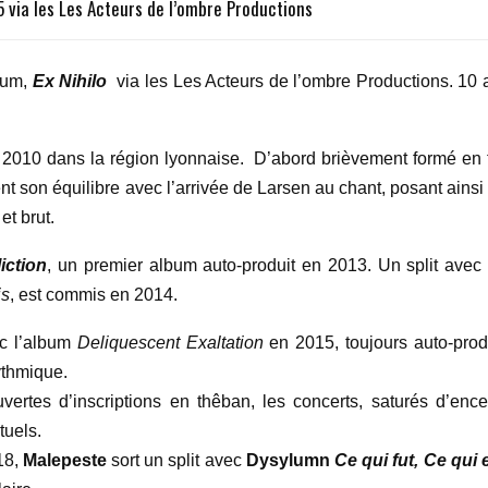
 via les Les Acteurs de l’ombre Productions
bum,
Ex Nihilo
via les Les Acteurs de l’ombre Productions. 10 
2010 dans la région lyonnaise. D’abord brièvement formé en t
nt son équilibre avec l’arrivée de Larsen au chant, posant ainsi
et brut.
iction
, un premier album auto-produit en 2013. Un split avec 
is
, est commis en 2014.
ec l’album
Deliquescent Exaltation
en 2015, toujours auto-produ
rythmique.
rtes d’inscriptions en thêban, les concerts, saturés d’ence
tuels.
18,
Malepeste
sort un split avec
Dysylumn
Ce qui fut, Ce qui e