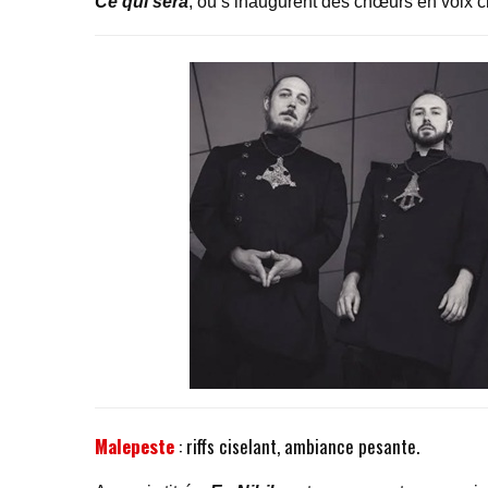
Ce qui sera
, où s’inaugurent des chœurs en voix cl
Malepeste
: riffs ciselant, ambiance pesante.