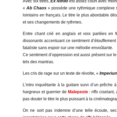
Avec six titrés,
Ex Nihilo
est assez court avec moin
«
Ab Chaos
» possède une rythmique complexe su
lointains en français. Le titre le plus abordable d
et ses changements de rythmes.
Entre chant crié en anglais et voix parlées en 
dissonants accentuant ce sentiment d’étouffement 
fataliste sans espoir sur une mélodie envoûtante.
Ce sentiment d’oppression est aussi présent sur l
tels des mantras.
Les cris de rage sur un texte de révolte, «
Imperiu
L’intro inquiétante à la guitare suivi d’un prêche 
hargneux et guerrier de
Malepeste
: riffs cisela
pas douter le titre le plus puissant à la cinématogr
On ne sort pas indemne d’une telle écoute, sec