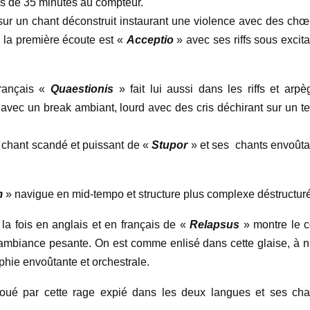
s de 35 minutes au compteur.
r un chant déconstruit instaurant une violence avec des chœ
ès la première écoute est «
Acceptio
» avec ses riffs sous excit
français «
Quaestionis
» fait lui aussi dans les riffs et arpè
avec un break ambiant, lourd avec des cris déchirant sur un te
e chant scandé et puissant de «
Stupor
» et ses chants envoûta
m
» navigue en mid-tempo et structure plus complexe déstructur
à la fois en anglais et en français de «
Relapsus
» montre le c
nt, ambiance pesante. On est comme enlisé dans cette glaise, à n
aphie envoûtante et orchestrale.
oué par cette rage expié dans les deux langues et ses cha