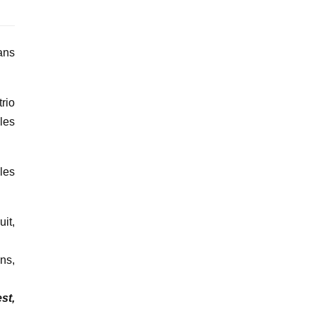
ans
rio
 les
les
it,
ns,
st,