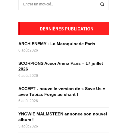
S
e
a
S
r
c
DERNIÈRES PUBLICATION
E
h
f
A
ARCH ENEMY : La Maroquinerie Paris
o
6 août 2026
r
R
:
SCORPIONS Accor Arena Paris – 17 juillet
C
2026
6 août 2026
H
ACCEPT : nouvelle version de « Save Us »
avec Tobias Forge au chant !
5 août 2026
YNGWIE MALMSTEEN annonce son nouvel
album !
5 août 2026