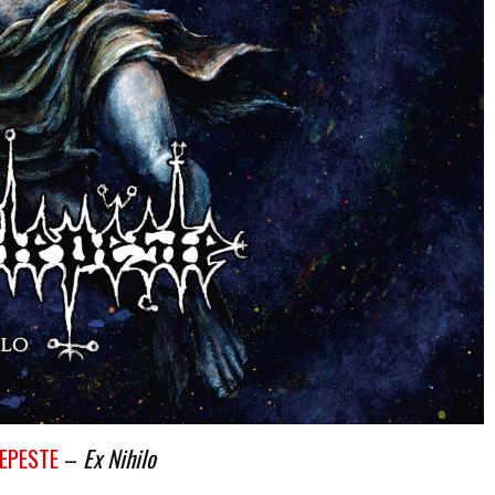
EPESTE
–
Ex Nihilo