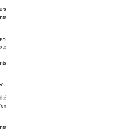
urs
ants
ges
xte
nts
ée.
ôté
’en
nts