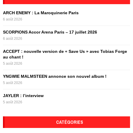
h
f
A
ARCH ENEMY : La Maroquinerie Paris
o
6 août 2026
r
R
:
SCORPIONS Accor Arena Paris – 17 juillet 2026
C
6 août 2026
H
ACCEPT : nouvelle version de « Save Us » avec Tobias Forge
au chant !
5 août 2026
YNGWIE MALMSTEEN annonce son nouvel album !
5 août 2026
JAYLER : l’interview
5 août 2026
CATÉGORIES