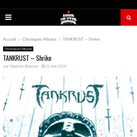
PRIMARY
MENU
Accueil
Chroniques Albums
TANKRUST – Shrike
Chroniques Albums
TANKRUST – Shrike
par
Stephan Birlouez
22 mai 2026