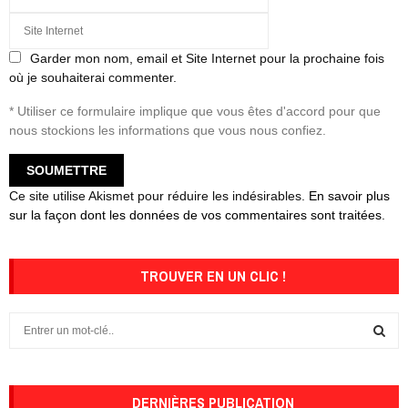
Garder mon nom, email et Site Internet pour la prochaine fois
où je souhaiterai commenter.
* Utiliser ce formulaire implique que vous êtes d'accord pour que
nous stockions les informations que vous nous confiez.
Ce site utilise Akismet pour réduire les indésirables.
En savoir plus
sur la façon dont les données de vos commentaires sont traitées
.
TROUVER EN UN CLIC !
S
e
a
S
r
c
DERNIÈRES PUBLICATION
E