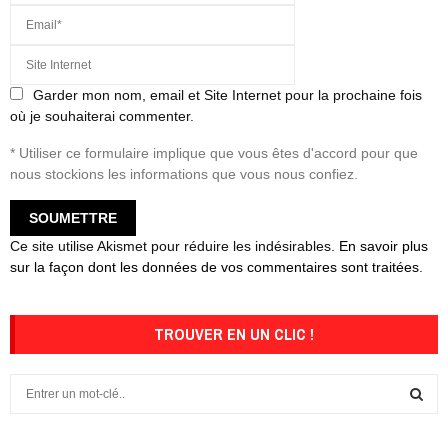
Garder mon nom, email et Site Internet pour la prochaine fois
où je souhaiterai commenter.
* Utiliser ce formulaire implique que vous êtes d'accord pour que
nous stockions les informations que vous nous confiez.
Ce site utilise Akismet pour réduire les indésirables.
En savoir plus
sur la façon dont les données de vos commentaires sont traitées
.
TROUVER EN UN CLIC !
S
e
a
S
r