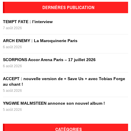
c
DERNIÈRES PUBLICATION
E
h
f
A
TEMPT FATE : l’interview
o
7 août 2026
r
R
:
ARCH ENEMY : La Maroquinerie Paris
C
6 août 2026
H
SCORPIONS Accor Arena Paris – 17 juillet 2026
6 août 2026
ACCEPT : nouvelle version de « Save Us » avec Tobias Forge
au chant !
5 août 2026
YNGWIE MALMSTEEN annonce son nouvel album !
5 août 2026
CATÉGORIES