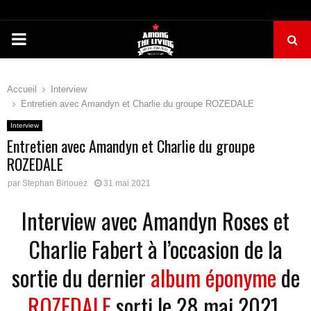
PRIMARY
MENU
Accueil
Interview
Entretien avec Amandyn et Charlie du groupe ROZEDALE
Interview
Entretien avec Amandyn et Charlie du groupe
ROZEDALE
par
Stephan Birlouez
31 mai 2021
Interview avec Amandyn Roses et
Charlie Fabert à l’occasion de la
sortie du dernier
album éponyme
de
ROZEDALE
sorti le 28 mai 2021.