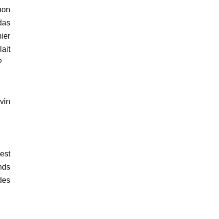
non
udas
mier
ait
?
vin
est
nds
des