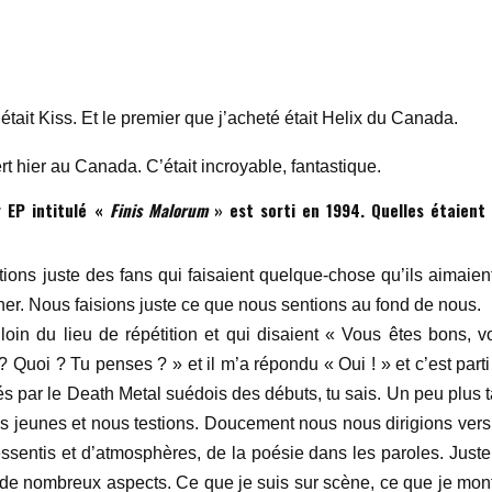
était Kiss. Et le premier que j’acheté était Helix du Canada.
t hier au Canada. C’était incroyable, fantastique.
 EP intitulé «
Finis Malorum
» est sorti en 1994. Quelles étaient
ons juste des fans qui faisaient quelque-chose qu’ils aimaient
er. Nous faisions juste ce que nous sentions au fond de nous.
oin du lieu de répétition et qui disaient « Vous êtes bons, v
 ? Quoi ? Tu penses ? » et il m’a répondu « Oui ! » et c’est part
rés par le Death Metal suédois des débuts, tu sais. Un peu plus 
s jeunes et nous testions. Doucement nous nous dirigions vers
ssentis et d’atmosphères, de la poésie dans les paroles. Juste
r de nombreux aspects. Ce que je suis sur scène, ce que je mont