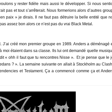
lons y rester fidèle mais aussi le développer. Si nous senti
ait pas et tout s’arrêterait. Nous formerions alors d’autres gro
 paix » je dirais. Il ne faut pas détruire la belle entité que n
pas assez bon alors ce n’est pas du vrai Black Metal.
nd. J’ai créé mon premier groupe en 1989. Anders a déménagé et
à moi étaient dans sa classe. Ils lui ont demandé quelle musique
 dit « ohh il faut que tu rencontres Nisse ». Et je pense que le 
 dedans ? ». La semaine suivante on allait à Stockholm au Clash
al Tendencies et Testament. Ça a commencé comme ça et Ander