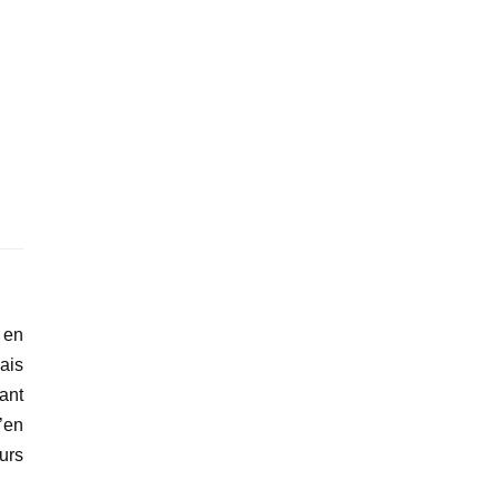
 en
sais
nant
’en
urs