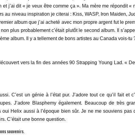
n et j’ai dit « je veux être comme ça ». Ma mère me répondit « 
rs au niveau inspiration je citerai : Kiss, WASP, Iron Maiden, J
le premier album que j’ai acheté avec mon propre argent fut le pre
non plus probablement c’était plutôt le second album. Il s’appel
ème album. Il y a tellement de bons artistes au Canada vois-tu 
i découvert vers la fin des années 90 Strapping Young Lad. « De
. C’est un génie à l’état pur. J’adore tout ce qu’il fait et c’
oupes. J’adore Blasphemy également. Beaucoup de très gra
s oui Helix aussi à l’époque bien sûr. Je ne me souviens pas 
rs. C’était une bonne question.
ons souvenirs.