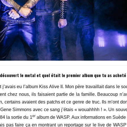
s découvert le metal et quel était le premier album que tu as acheté
 j’avais eu l’album Kiss Alive II. Mon père travaillait dans le so
ent chez nous, ils faisaient partie de la famille. Beaucoup n’av
n, certains avaient des patchs et ce genre de truc. Ils m’ont do
ire Gene Simmons avec ce sang j’étais « wouahhhh ! ». Un souve
er
984 la sortie du 1
album de WASP. Aux informations en Suède i
ais pas faire ça en montrant un reportage sur le live de WASP