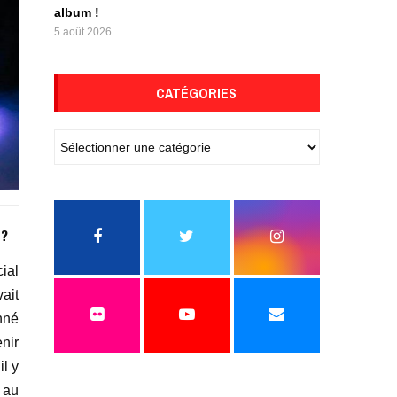
album !
5 août 2026
CATÉGORIES
 ?
cial
ait
nné
nir
l y
 au