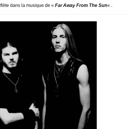
eflète dans la musique de «
Far Away From The Sun
« .