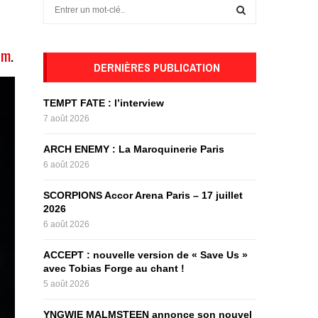
S
e
a
S
r
um
.
c
DERNIÈRES PUBLICATION
E
h
f
A
TEMPT FATE : l’interview
o
7 août 2026
r
R
:
ARCH ENEMY : La Maroquinerie Paris
C
6 août 2026
H
SCORPIONS Accor Arena Paris – 17 juillet
2026
6 août 2026
ACCEPT : nouvelle version de « Save Us »
avec Tobias Forge au chant !
5 août 2026
YNGWIE MALMSTEEN annonce son nouvel