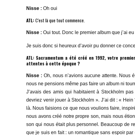
Nisse :
Oh oui
ATL:
C’est là que tout commence.
Nisse :
Oui tout. Donc le premier album que j’ai eu 
Je suis donc si heureux d’avoir pu donner ce concer
ATL:
Sacramentum a été créé en 1992, votre premier
attentes à cette époque ?
Nisse :
Oh, nous n’avions aucune attente. Nous éti
nous ne pensions même pas faire un album ni tourn
J’avais des amis qui habitaient à Stockholm pas l
devriez venir jouer à Stockholm ». J’ai dit : « Hein
là. Nous faisions ce que nous voulions faire, inspi
nous avons créé notre propre son, mais nous étion
son qui nous était plus personnel. Beaucoup de re
que je suis en fait : un romantique sans espoir pa