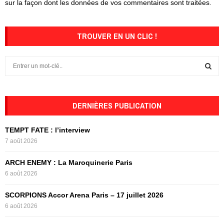
sur la façon dont les données de vos commentaires sont traitées
.
TROUVER EN UN CLIC !
S
e
a
S
r
c
DERNIÈRES PUBLICATION
E
h
f
A
TEMPT FATE : l’interview
o
7 août 2026
r
R
:
ARCH ENEMY : La Maroquinerie Paris
C
6 août 2026
H
SCORPIONS Accor Arena Paris – 17 juillet 2026
6 août 2026